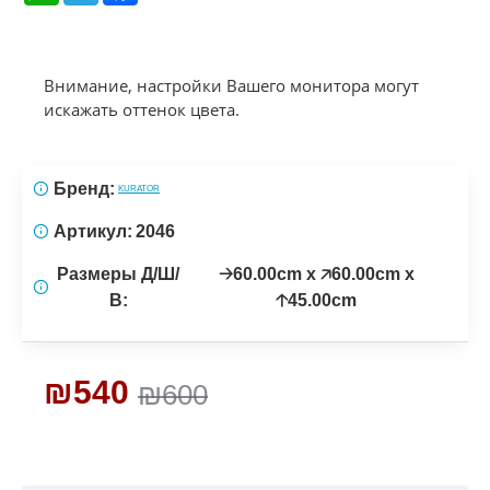
Внимание, настройки Вашего монитора могут
искажать оттенок цвета.
Бренд:
KURATOR
Артикул:
2046
Размеры Д/Ш/
🡢60.00cm x 🡥60.00cm x
В:
🡡45.00cm
₪540
₪600