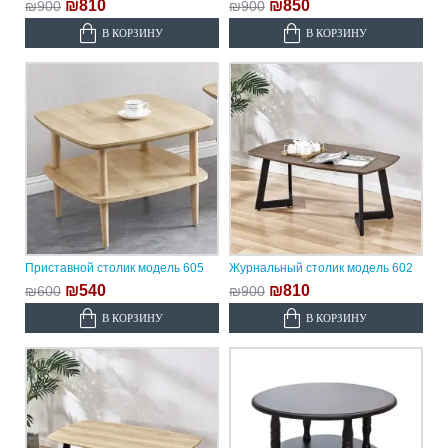
₪810
₪850
₪900
₪900
В КОРЗИНУ
В КОРЗИНУ
Приставной столик модель 605
Журнальный столик модель 602
₪540
₪810
₪600
₪900
В КОРЗИНУ
В КОРЗИНУ