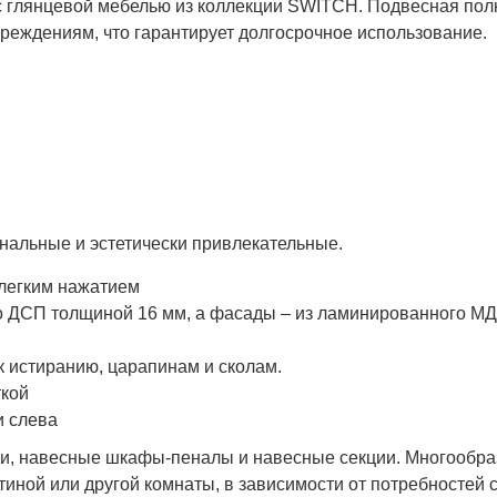
 глянцевой мебелью из коллекции SWITCH. Подвесная полка
реждениям, что гарантирует долгосрочное использование.
льные и эстетически привлекательные.
 легким нажатием
го ДСП толщиной 16 мм, а фасады – из ламинированного М
к истиранию, царапинам и сколам.
ткой
и слева
лки, навесные шкафы-пеналы и навесные секции. Многообр
иной или другой комнаты, в зависимости от потребностей 