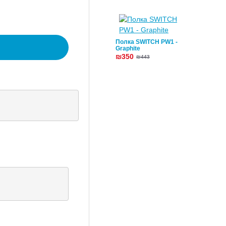
Полка SWITCH PW1 -
Graphite
₪350
₪443