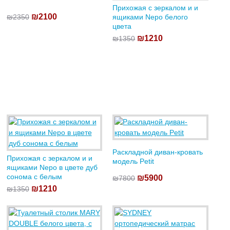
Прихожая с зеркалом и и
₪2100
₪2350
ящиками Nepo белого
цвета
₪1210
₪1350
Раскладной диван-кровать
Прихожая с зеркалом и и
модель Petit
ящиками Nepo в цвете дуб
сонома с белым
₪5900
₪7800
₪1210
₪1350