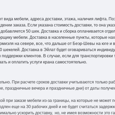
от вида мебели, адреса доставки, этажа, наличия лифта. По
ении заказа. Если указана стоимость доставки, то она указ
добавляется 50 шек. Доставка и сборка оплачивается отдел
рщику мебели. Доставка в населенные пункты, которые на
Кармиэля на севере, все, что дальше от Беэр-Шевы на юге и
0 шекелей. Доставка в Эйлат будет оговариваться индивид
 поддержки клиентов. В случае, если для транспортировки 
зать и оплатить услуги крана самостоятельно.
ельно.
При расчете сроков доставки учитываются только ра
ые, праздничные вечера и праздничные дни) от даты получ
й при заказе мебели из-за границы, на которые не может 
одлен еще на 30 рабочих дней и не будет считаться задерж
симально ускорить
доставку, но, не имея возможности это г