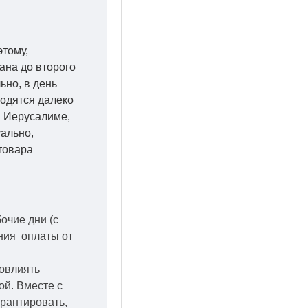
этому,
ана до второго
ьно, в день
ходятся далеко
 в Иерусалиме,
уально,
товара
бочие дни
(с
ения оплаты от
повлиять
кой.
Вместе с
арантировать,