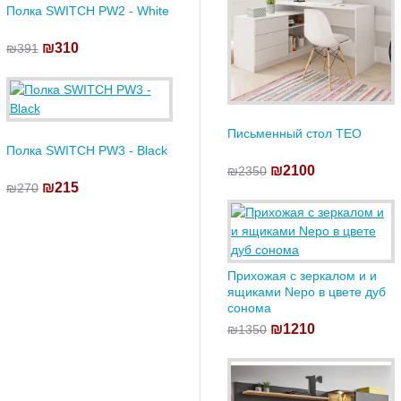
Полка SWITCH PW2 - White
₪310
₪391
Письменный стол TEO
Полка SWITCH PW3 - Black
₪2100
₪2350
₪215
₪270
Прихожая с зеркалом и и
ящиками Nepo в цвете дуб
сонома
₪1210
₪1350