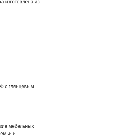
 изготовлена ​​из
ДФ с глянцевым
азие мебельных
семьи и