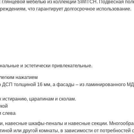
 глянцевой мебелью из коллекции SWITCH. Подвесная полка
реждениям, что гарантирует долгосрочное использование.
льные и эстетически привлекательные.
 легким нажатием
го ДСП толщиной 16 мм, а фасады – из ламинированного М
к истиранию, царапинам и сколам.
ткой
и слева
лки, навесные шкафы-пеналы и навесные секции. Многообр
иной или другой комнаты, в зависимости от потребностей 