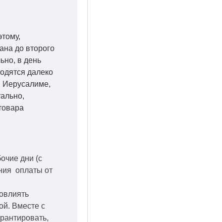
этому,
ана до второго
ьно, в день
ходятся далеко
 в Иерусалиме,
уально,
товара
бочие дни
(с
ения оплаты от
повлиять
кой.
Вместе с
арантировать,