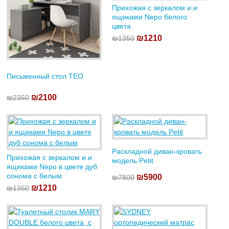
Прихожая с зеркалом и и
ящиками Nepo белого
цвета
₪1210
₪1350
Письменный стол TEO
₪2100
₪2350
Раскладной диван-кровать
Прихожая с зеркалом и и
модель Petit
ящиками Nepo в цвете дуб
сонома с белым
₪5900
₪7800
₪1210
₪1350