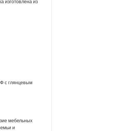
 изготовлена ​​из
ДФ с глянцевым
азие мебельных
семьи и