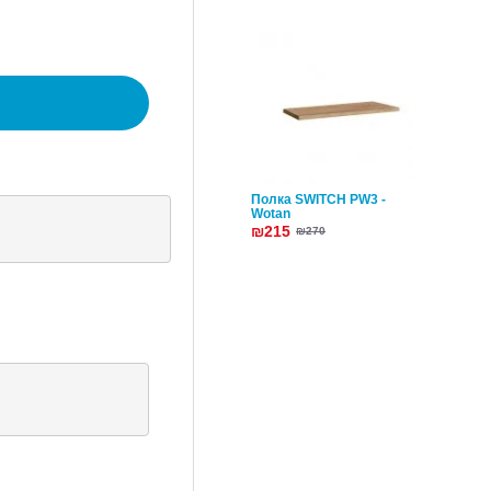
Полка SWITCH PW3 -
Wotan
₪215
₪270