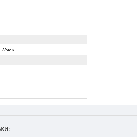
б Wotan
КИ: