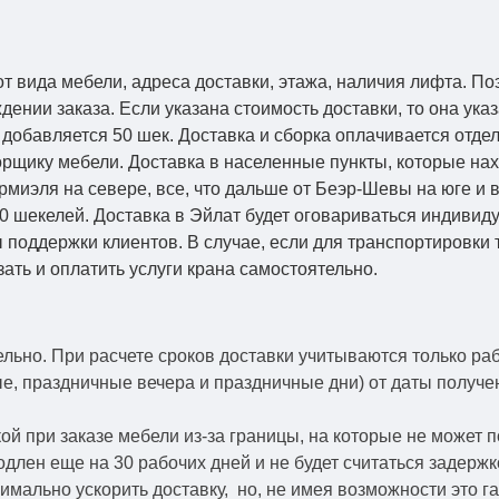
от вида мебели, адреса доставки, этажа, наличия лифта. По
ении заказа. Если указана стоимость доставки, то она указ
добавляется 50 шек. Доставка и сборка оплачивается отдел
рщику мебели. Доставка в населенные пункты, которые на
Кармиэля на севере, все, что дальше от Беэр-Шевы на юге и
0 шекелей. Доставка в Эйлат будет оговариваться индивид
 поддержки клиентов. В случае, если для транспортировки 
зать и оплатить услуги крана самостоятельно.
ельно.
При расчете сроков доставки учитываются только ра
ые, праздничные вечера и праздничные дни) от даты получ
й при заказе мебели из-за границы, на которые не может 
одлен еще на 30 рабочих дней и не будет считаться задерж
симально ускорить
доставку, но, не имея возможности это г