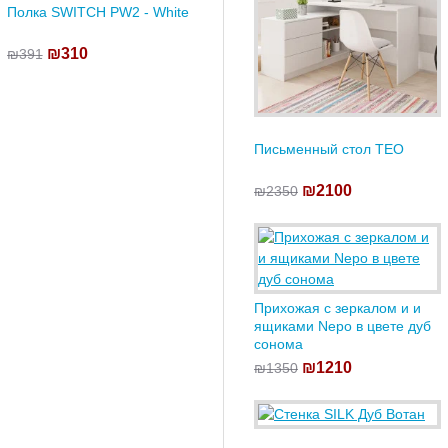
Полка SWITCH PW2 - White
₪310
₪391
Письменный стол TEO
₪2100
₪2350
Прихожая с зеркалом и и
ящиками Nepo в цвете дуб
сонома
₪1210
₪1350