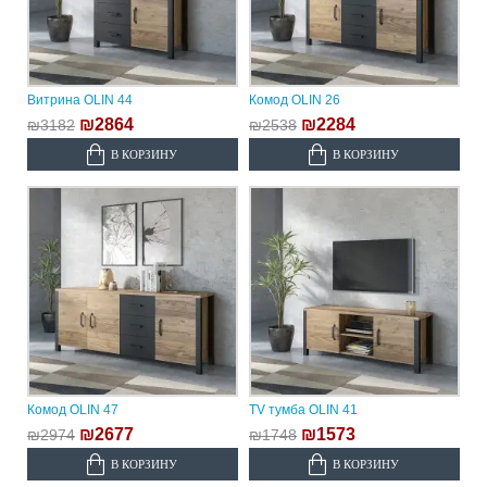
Витрина OLIN 44
Комод OLIN 26
₪2864
₪2284
₪3182
₪2538
В КОРЗИНУ
В КОРЗИНУ
Комод OLIN 47
TV тумба OLIN 41
₪2677
₪1573
₪2974
₪1748
В КОРЗИНУ
В КОРЗИНУ