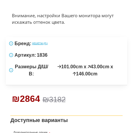
Внимание, настройки Вашего монитора могут
искажать оттенок цвета.
Бренд:
HELVETIA (PL)
Артикул:
1836
Размеры Д/Ш/
🡢101.00cm x 🡥43.00cm x
В:
🡡146.00cm
₪2864
₪3182
Доступные варианты
Дополнительные опции