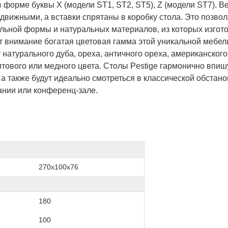
в форме буквы X (модели ST1, ST2, ST5), Z (модели ST7). В
здвижными, а вставки спрятаны в коробку стола. Это позвол
ельной формы и натуральных материалов, из которых изго
т внимание богатая цветовая гамма этой уникальной мебели
натурального дуба, ореха, античного ореха, американского
тового или медного цвета. Столы Pestige гармонично впиш
а также будут идеально смотреться в классической обстано
нии или конференц-зале.
270x100x76
180
100