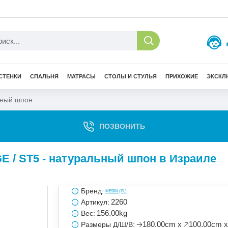
СТЕНКИ
СПАЛЬНЯ
МАТРАСЫ
СТОЛЫ И СТУЛЬЯ
ПРИХОЖИЕ
ЭКСКЛ
ьный шпон
ПОЗВОНИТЬ
 / ST5 - натуральный шпон в Израиле
Бренд:
MEBIN (PL)
2260
Артикул:
156.00kg
Вес:
🡢180.00cm x 🡥100.00cm x
Размеры Д/Ш/В: