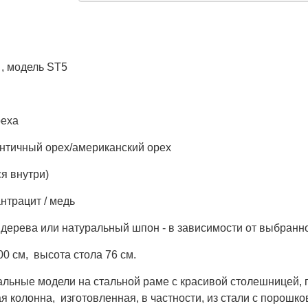
, модель ST5
реха
античный орех/американский орех
ся внутри)
антрацит / медь
 дерева или натуральный шпон - в зависимости от выбранно
0 см, высота стола 76 см.
альные модели на стальной раме с красивой столешницей,
ая колонна, изготовленная, в частности, из стали с порошк