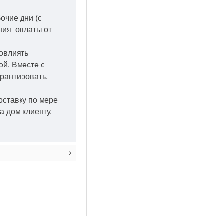
бочие дни
(с
ения оплаты от
повлиять
кой.
Вместе с
арантировать,
оставку по мере
а дом клиенту.