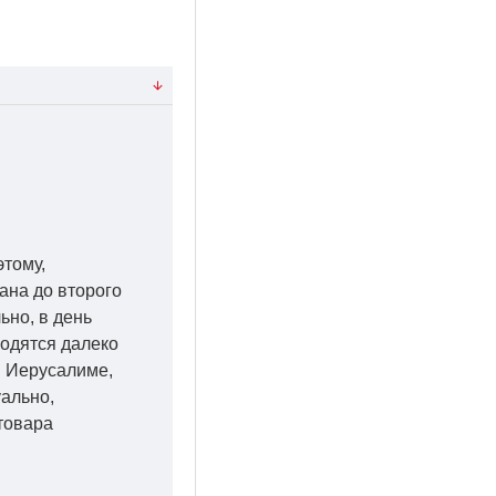
этому,
ана до второго
ьно, в день
ходятся далеко
 в Иерусалиме,
уально,
товара