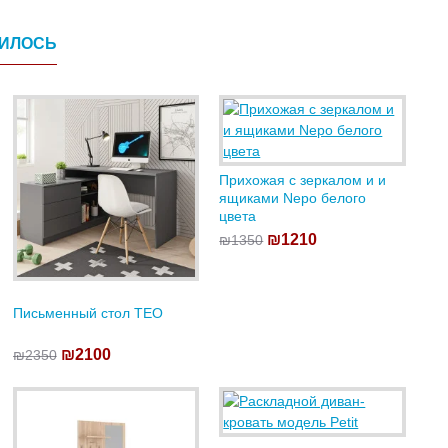
ВИЛОСЬ
Прихожая с зеркалом и и
ящиками Nepo белого
цвета
₪1210
₪1350
Письменный стол TEO
₪2100
₪2350