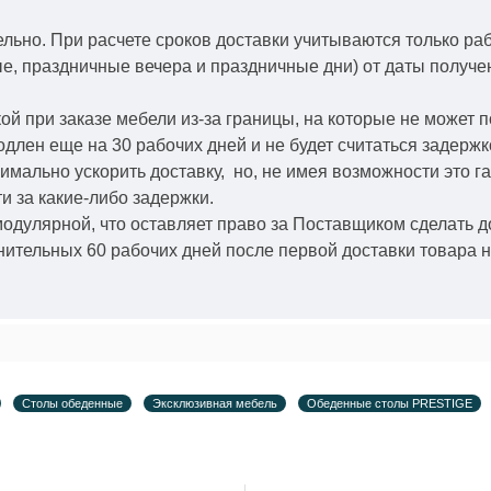
ельно.
При расчете сроков доставки учитываются только ра
ые, праздничные вечера и праздничные дни) от даты получ
й при заказе мебели из-за границы, на которые не может 
одлен еще на 30 рабочих дней и не будет считаться задерж
симально ускорить
доставку, но, не имея возможности это г
и за какие-либо задержки.
модулярной, что оставляет право за Поставщиком сделать д
ительных 60 рабочих дней после первой доставки товара н
Столы обеденные
Эксклюзивная мебель
Обеденные столы PRESTIGE