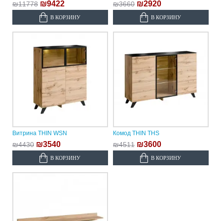
₪9422
₪2920
₪11778
₪3660
В КОРЗИНУ
В КОРЗИНУ
Витрина THIN WSN
Комод THIN THS
₪3540
₪3600
₪4430
₪4511
В КОРЗИНУ
В КОРЗИНУ