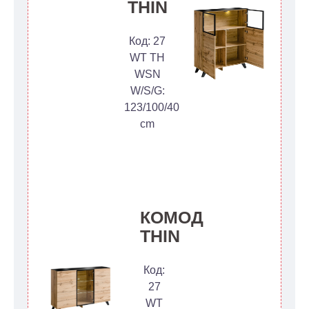
THIN
Код: 27
WT TH
WSN
W/S/G:
123/100/40
cm
КОМОД
THIN
Код:
27
WT