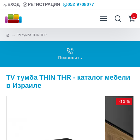
ВХОД
РЕГИСТРАЦИЯ
052-9708077
0
TV тумба THIN THR
Позвонить
TV тумба THIN THR - каталог мебели
в Израиле
-20 %