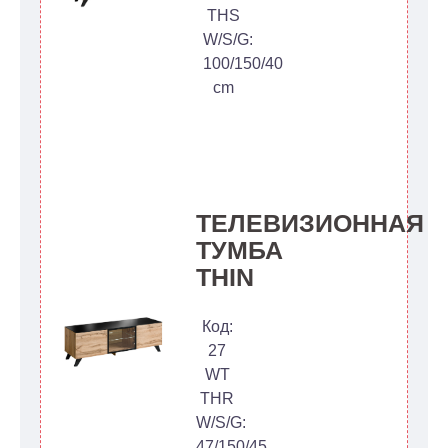
THS
W/S/G:
100/150/40
cm
ТЕЛЕВИЗИОННАЯ
ТУМБА
THIN
Код:
27
WT
THR
W/S/G:
47/150/45