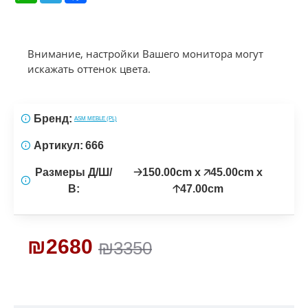
Внимание, настройки Вашего монитора могут
искажать оттенок цвета.
Бренд:
ASM MEBLE (PL)
Артикул:
666
Размеры Д/Ш/
🡢150.00cm x 🡥45.00cm x
В:
🡡47.00cm
₪2680
₪3350