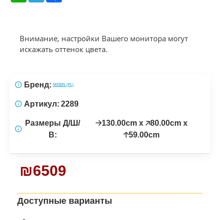
Внимание, настройки Вашего монитора могут
искажать оттенок цвета.
Бренд:
MEBIN (PL)
Артикул:
2289
Размеры Д/Ш/
🡢130.00cm x 🡥80.00cm x
В:
🡡59.00cm
₪6509
Доступные варианты