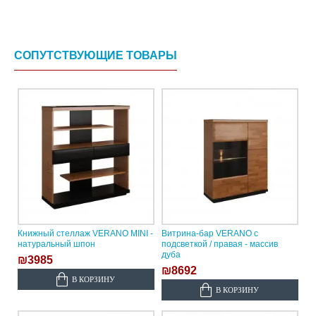
СОПУТСТВУЮЩИЕ ТОВАРЫ
Книжный стеллаж VERANO MINI -
Витрина-бар VERANO с
натуральный шпон
подсветкой / правая - массив
дуба
₪3985
₪8692
В КОРЗИНУ
В КОРЗИНУ