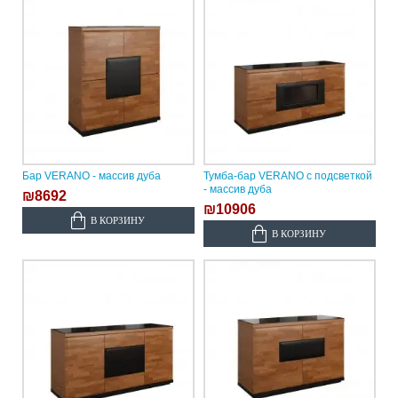
Бар VERANO - массив дуба
Тумба-бар VERANO с подсветкой
- массив дуба
₪8692
₪10906
В КОРЗИНУ
В КОРЗИНУ