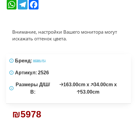
WhatsApp
Telegram
Facebook
Внимание, настройки Вашего монитора могут
искажать оттенок цвета.
Бренд:
MEBIN (PL)
Артикул:
2526
Размеры Д/Ш/
🡢163.00cm x 🡥34.00cm x
В:
🡡53.00cm
₪5978