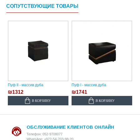
СОПУТСТВУЮЩИЕ ТОВАРЫ
Пуф II - массив дуба
Пуф I - массив дуба
₪1312
₪1741
В КОРЗИНУ
В КОРЗИНУ
ОБСЛУЖИВАНИЕ КЛИЕНТОВ ОНЛАЙН
Телефон: 052-9708077
WhatsApp: +972-54-703-98-20