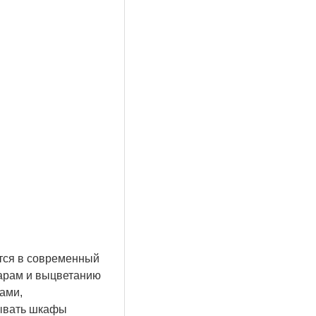
ется в современный
дарам и выцветанию
ами,
рывать шкафы