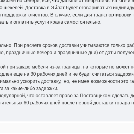
Кармиэля на севере, все, что дальше от Беэр-Шевы на юге и
0 шекелей. Доставка в Эйлат будет оговариваться индивид
 поддержки клиентов. В случае, если для транспортировки 
зать и оплатить услуги крана самостоятельно.
ельно.
При расчете сроков доставки учитываются только ра
ые, праздничные вечера и праздничные дни) от даты получ
й при заказе мебели из-за границы, на которые не может 
одлен еще на 30 рабочих дней и не будет считаться задерж
симально ускорить
доставку, но, не имея возможности это г
и за какие-либо задержки.
модулярной, что оставляет право за Поставщиком сделать д
ительных 60 рабочих дней после первой доставки товара н