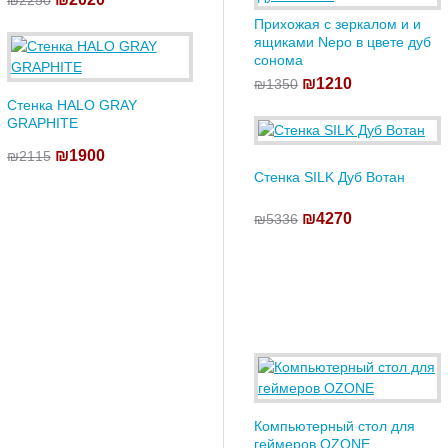
₪2250
Прихожая с зеркалом и и
ящиками Nepo в цвете дуб
сонома
₪1210
₪1350
Стенка HALO GRAY
GRAPHITE
₪1900
₪2115
Стенка SILK Дуб Вотан
₪4270
₪5336
Компьютерный стол для
геймеров OZONE