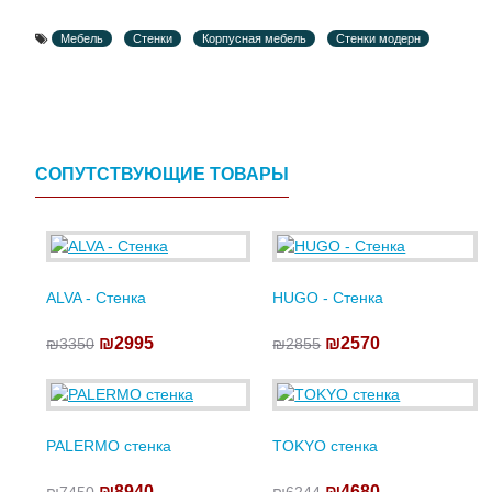
Мебель
Стенки
Корпусная мебель
Стенки модерн
СОПУТСТВУЮЩИЕ ТОВАРЫ
ALVA - Стенка
HUGO - Стенка
₪2995
₪2570
₪3350
₪2855
PALERMO стенка
TOKYO стенка
₪8940
₪4680