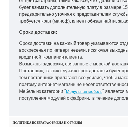
от центра страны, такие как: все, что дальше от 
будет взимать дополнительную плату в размере 15
предварительно уточняя с представителем службы
требуется кран (маноф), клиент обязан найти, зака
Сроки доставки:
Сроки доставки на каждый товар указываются отд
воскресенья по четверг недели, исключая выходн
кредитной
компании клиента.
Возможны задержки, связанные с морской доставко
Поставщик, в этих случаях срок доставки будет пр
тем поставщики прилагают все усилия, чтобы мак
поэтому интернет-магазин не несет ответственност
Мебель из категории "
" является 
Модульная мебель
поступления модулей с фабрики, в течение дополн
ПОЛИТИКА ВОЗВРАТА/ОБМЕНА И ОТМЕНЫ