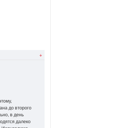
этому,
ана до второго
ьно, в день
ходятся далеко