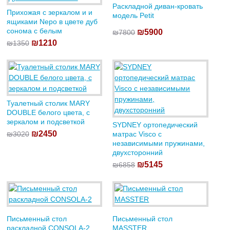
Раскладной диван-кровать
Прихожая с зеркалом и и
модель Petit
ящиками Nepo в цвете дуб
сонома с белым
₪5900
₪7800
₪1210
₪1350
Туалетный столик MARY
DOUBLE белого цвета, с
зеркалом и подсветкой
SYDNEY ортопедический
₪2450
₪3020
матрас Visco с
независимыми пружинами,
двухсторонний
₪5145
₪6858
Письменный стол
Письменный стол
раскладной CONSOLA-2
MASSTER