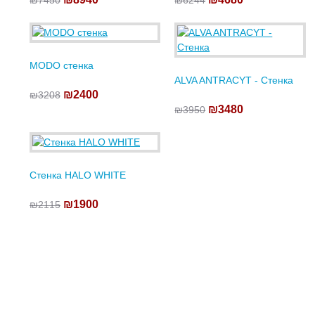
₪7450
₪6244
MODO стенка
ALVA ANTRACYT - Стенка
₪2400
₪3208
₪3480
₪3950
Стенка HALO WHITE
₪1900
₪2115