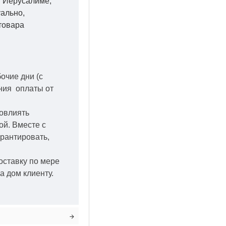
 в Иерусалиме,
уально,
товара
бочие дни
(с
ения оплаты от
повлиять
кой.
Вместе с
арантировать,
оставку по мере
а дом клиенту.