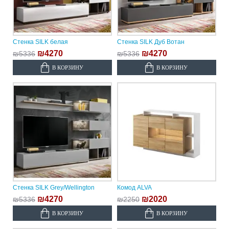
Стенка SILK белая
Стенка SILK Дуб Вотан
₪4270
₪4270
₪5336
₪5336
В КОРЗИНУ
В КОРЗИНУ
Стенка SILK Grey/Wellington
Комод ALVA
₪4270
₪2020
₪5336
₪2250
В КОРЗИНУ
В КОРЗИНУ