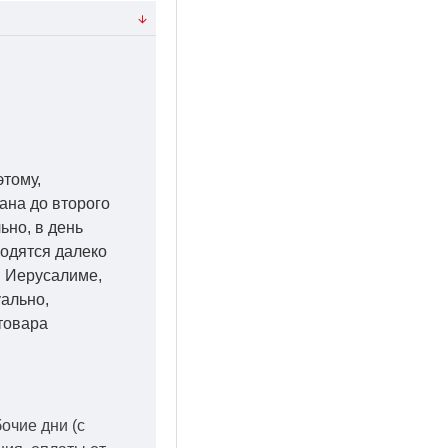
этому,
ана до второго
ьно, в день
ходятся далеко
 в Иерусалиме,
уально,
товара
бочие дни
(с