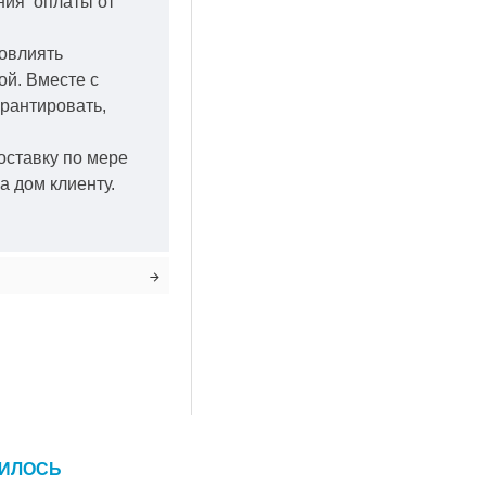
ения оплаты от
повлиять
кой.
Вместе с
арантировать,
оставку по мере
а дом клиенту.
ВИЛОСЬ