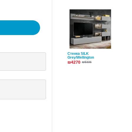
Стенка SILK
Grey/Wellington
₪4270
₪5336