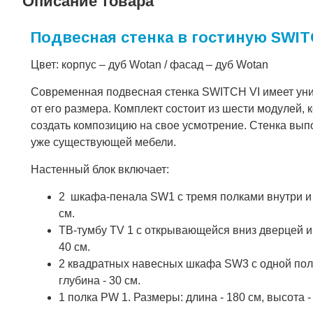
Описание товара
Подвесная стенка в гостиную SWIT
Цвет: корпус – дуб Wotan / фасад – дуб Wotan
Современная подвесная стенка SWITCH VI имеет ун
от его размера. Комплект состоит из шести модулей,
создать композицию на свое усмотрение. Стенка выпо
уже существующей мебели.
Настенный блок включает:
2 шкафа-пенала SW1 с тремя полками внутри и р
см.
ТВ-тумбу TV 1 с открывающейся вниз дверцей и т
40 см.
2 квадратных навесных шкафа SW3 с одной полко
глубина - 30 см.
1 полка PW 1. Размеры: длина - 180 см, высота - 