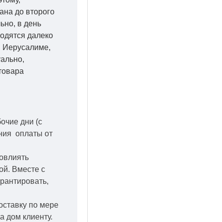
ана до второго
ьно, в день
ходятся далеко
 в Иерусалиме,
уально,
товара
бочие дни
(с
ения оплаты от
повлиять
кой.
Вместе с
арантировать,
оставку по мере
а дом клиенту.