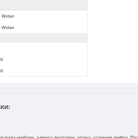
б Wotan
б Wotan
30
80
КИ:
от вида мебели, адреса доставки, этажа, наличия лифта. По