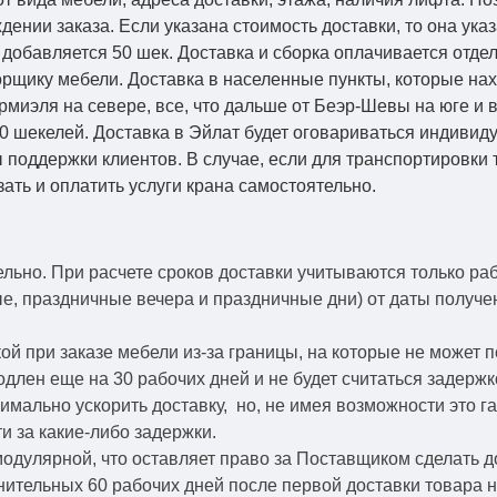
ении заказа. Если указана стоимость доставки, то она указ
добавляется 50 шек. Доставка и сборка оплачивается отдел
рщику мебели. Доставка в населенные пункты, которые на
Кармиэля на севере, все, что дальше от Беэр-Шевы на юге и
0 шекелей. Доставка в Эйлат будет оговариваться индивид
 поддержки клиентов. В случае, если для транспортировки 
зать и оплатить услуги крана самостоятельно.
ельно.
При расчете сроков доставки учитываются только ра
ые, праздничные вечера и праздничные дни) от даты получ
й при заказе мебели из-за границы, на которые не может 
одлен еще на 30 рабочих дней и не будет считаться задерж
симально ускорить
доставку, но, не имея возможности это г
и за какие-либо задержки.
модулярной, что оставляет право за Поставщиком сделать д
ительных 60 рабочих дней после первой доставки товара н