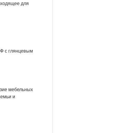
дходящее для
ДФ с глянцевым
азие мебельных
семьи и