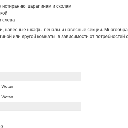
к истиранию, царапинам и сколам.
ткой
и слева
лки, навесные шкафы-пеналы и навесные секции. Многообр
иной или другой комнаты, в зависимости от потребностей 
б Wotan
б Wotan
80