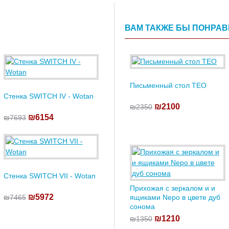
ВАМ ТАКЖЕ БЫ ПОНРА
Письменный стол TEO
Стенка SWITCH IV - Wotan
₪2100
₪2350
₪6154
₪7693
Стенка SWITCH VII - Wotan
Прихожая с зеркалом и и
₪5972
₪7465
ящиками Nepo в цвете дуб
сонома
₪1210
₪1350