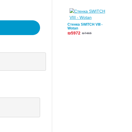
Стенка SWITCH VIII -
Wotan
₪5972
₪7465