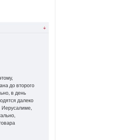
этому,
ана до второго
ьно, в день
ходятся далеко
 в Иерусалиме,
уально,
товара