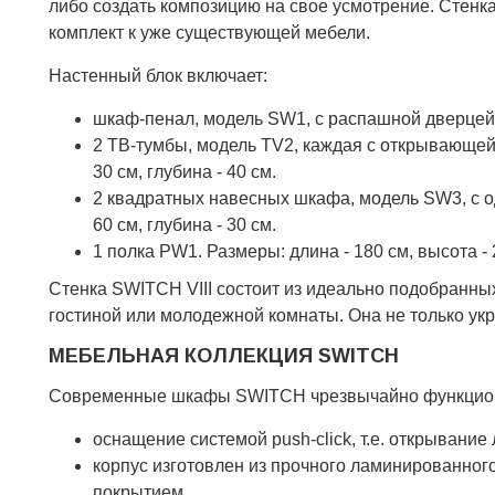
либо создать композицию на свое усмотрение. Стенка
комплект к уже существующей мебели.
Настенный блок включает:
шкаф-пенал, модель SW1, с распашной дверцей и 
2 ТВ-тумбы, модель TV2, каждая с открывающейс
30 см, глубина - 40 см.
2 квадратных навесных шкафа, модель SW3, с од
60 см, глубина - 30 см.
1 полка PW1. Размеры: длина - 180 см, высота - 2
Стенка SWITCH VIII состоит из идеально подобранн
гостиной или молодежной комнаты. Она не только укр
МЕБЕЛЬНАЯ КОЛЛЕКЦИЯ SWITCH
Современные шкафы SWITCH чрезвычайно функциона
оснащение системой push-click, т.е. открывание
корпус изготовлен из прочного ламинированно
покрытием.