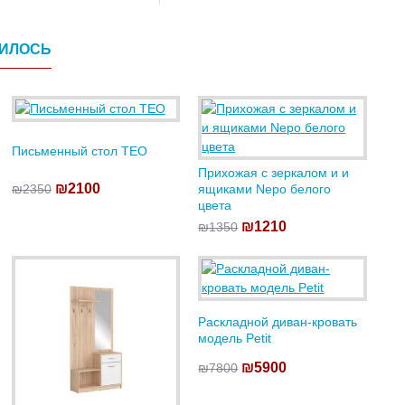
ВИЛОСЬ
Письменный стол TEO
Прихожая с зеркалом и и
₪2100
₪2350
ящиками Nepo белого
цвета
₪1210
₪1350
Раскладной диван-кровать
модель Petit
₪5900
₪7800