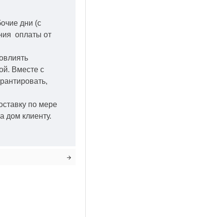
бочие дни
(с
ения оплаты от
повлиять
кой.
Вместе с
арантировать,
оставку по мере
а дом клиенту.