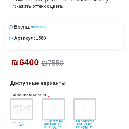
искажать оттенок цвета.
Бренд:
HELVETIA (PL)
Артикул:
1560
₪6400
₪7550
Доступные варианты
Дополнительные опции
LED подсветка
LED подсветка
спасибо, не
для высокой
для низкой
надо
витрины
(+
витрины
(+