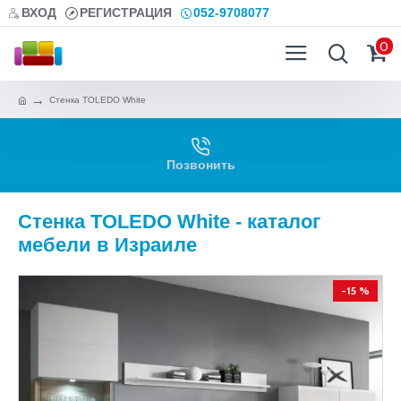
ВХОД
РЕГИСТРАЦИЯ
052-9708077
0
Стенка TOLEDO White
Позвонить
Стенка TOLEDO White - каталог
мебели в Израиле
-15 %