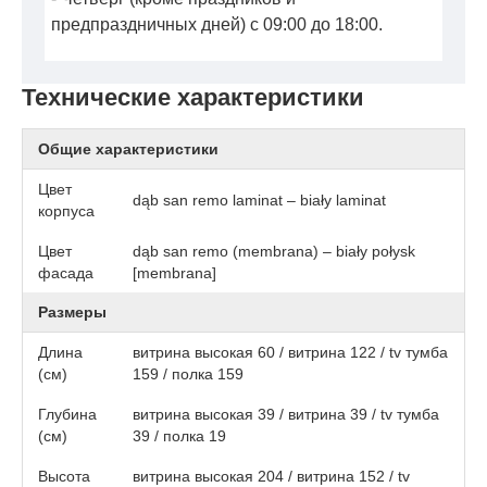
предпраздничных дней) с 09:00 до 18:00.
Технические характеристики
Общие характеристики
Цвет
dąb san remo laminat – biały laminat
корпуса
Цвет
dąb san remo (membrana) – biały połysk
фасада
[membrana]
Размеры
Длина
витрина высокая 60 / витрина 122 / tv тумба
(см)
159 / полка 159
Глубина
витрина высокая 39 / витрина 39 / tv тумба
(см)
39 / полка 19
Высота
витрина высокая 204 / витрина 152 / tv