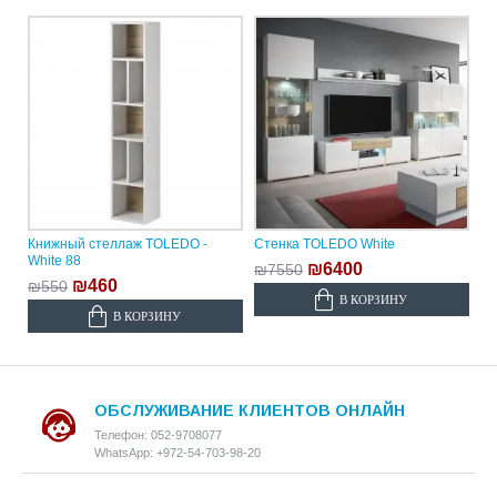
Книжный стеллаж TOLEDO -
Стенка TOLEDO White
White 88
₪6400
₪7550
₪460
₪550
В КОРЗИНУ
В КОРЗИНУ
ОБСЛУЖИВАНИЕ КЛИЕНТОВ ОНЛАЙН
Телефон: 052-9708077
WhatsApp: +972-54-703-98-20