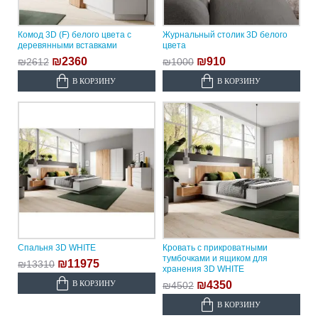
Комод 3D (F) белого цвета с
Журнальный столик 3D белого
деревянными вставками
цвета
₪2360
₪910
₪2612
₪1000
В КОРЗИНУ
В КОРЗИНУ
Спальня 3D WHITE
Кровать с прикроватными
тумбочками и ящиком для
₪11975
₪13310
хранения 3D WHITE
В КОРЗИНУ
₪4350
₪4502
В КОРЗИНУ