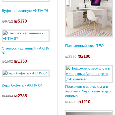
Буфет в гостиную AKTIV 76
₪5370
₪6712
Письменный стол TEO
Стеллаж настенный - AKTIV
87
₪2100
₪2350
₪1350
₪1502
Верх буфета - AKTIV 04
Прихожая с зеркалом и и
ящиками Nepo в цвете дуб
сонома
₪2785
₪3094
₪1210
₪1350