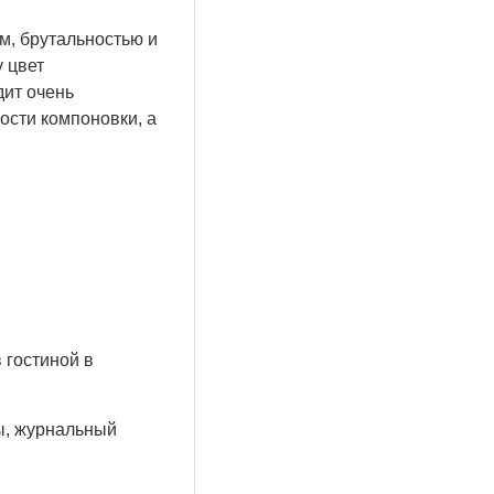
м, брутальностью и
 цвет
дит очень
ости компоновки, а
 гостиной в
ы, журнальный