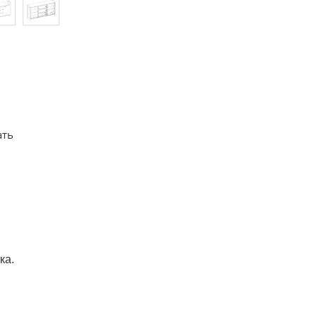
ать
ка.