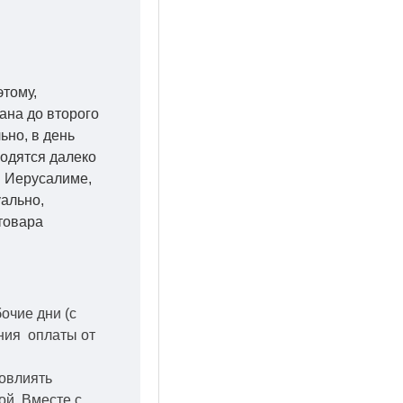
этому,
ана до второго
ьно, в день
ходятся далеко
 в Иерусалиме,
уально,
товара
бочие дни
(с
ения оплаты от
повлиять
кой.
Вместе с