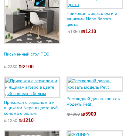
Прихожая с зеркалом и и
ящиками Nepo белого
цвета
₪1210
₪1350
Письменный стол TEO
₪2100
₪2350
Раскладной диван-кровать
Прихожая с зеркалом и и
модель Petit
ящиками Nepo в цвете дуб
сонома с белым
₪5900
₪7800
₪1210
₪1350