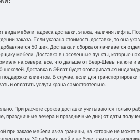
КИ:
от вида мебели, адреса доставки, этажа, наличия лифта. По
ении заказа. Если указана стоимость доставки, то она указ
добавляется 50 шек. Доставка и сборка оплачивается отдел
рщику мебели. Доставка в населенные пункты, которые на
Кармиэля на севере, все, что дальше от Беэр-Шевы на юге и
0 шекелей. Доставка в Эйлат будет оговариваться индивид
 поддержки клиентов. В случае, если для транспортировки 
зать и оплатить услуги крана самостоятельно.
ельно.
При расчете сроков доставки учитываются только ра
ые, праздничные вечера и праздничные дни) от даты получ
й при заказе мебели из-за границы, на которые не может 
одлен еще на 30 рабочих дней и не будет считаться задерж