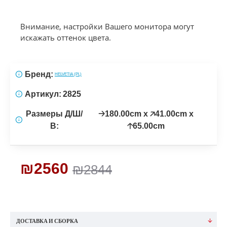
Внимание, настройки Вашего монитора могут
искажать оттенок цвета.
Бренд:
HELVETIA (PL)
Артикул:
2825
Размеры Д/Ш/
🡢180.00cm x 🡥41.00cm x
В:
🡡65.00cm
₪2560
₪2844
ДОСТАВКА И СБОРКА