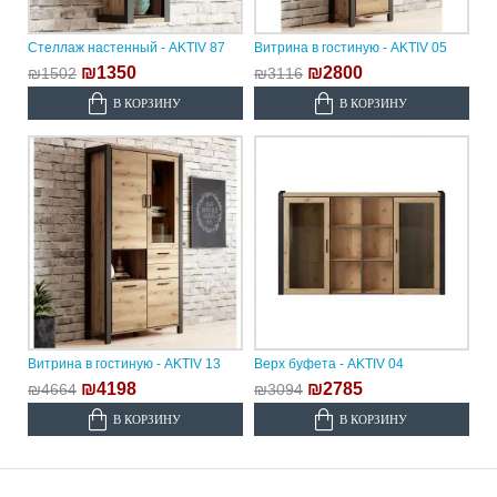
Стеллаж настенный - AKTIV 87
Витрина в гостиную - AKTIV 05
₪1350
₪2800
₪1502
₪3116
В КОРЗИНУ
В КОРЗИНУ
Витрина в гостиную - AKTIV 13
Верх буфета - AKTIV 04
₪4198
₪2785
₪4664
₪3094
В КОРЗИНУ
В КОРЗИНУ