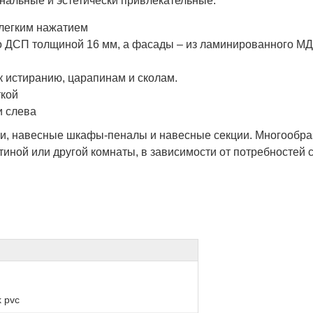
льные и эстетически привлекательные.
 легким нажатием
го ДСП толщиной 16 мм, а фасады – из ламинированного М
к истиранию, царапинам и сколам.
ткой
и слева
лки, навесные шкафы-пеналы и навесные секции. Многообр
иной или другой комнаты, в зависимости от потребностей 
k pvc