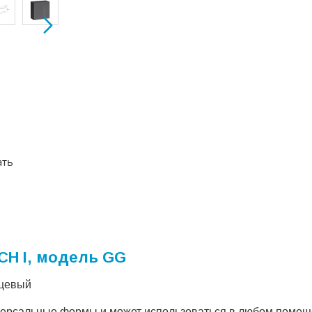
ать
CH I, модель GG
нцевый
версальные формы и может использоваться в любом помещ