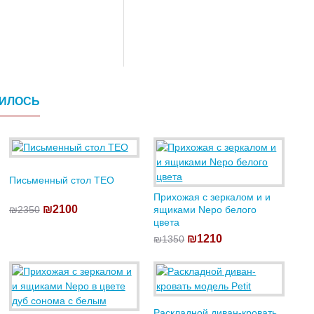
ВИЛОСЬ
Письменный стол TEO
Прихожая с зеркалом и и
₪2100
₪2350
ящиками Nepo белого
цвета
₪1210
₪1350
Раскладной диван-кровать