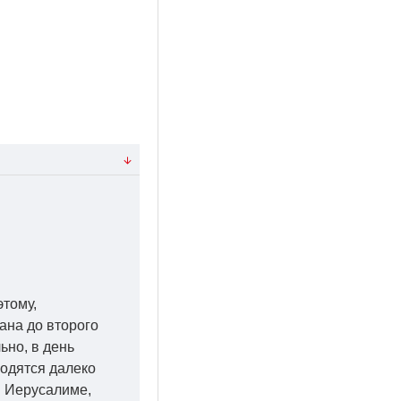
этому,
ана до второго
ьно, в день
ходятся далеко
 в Иерусалиме,