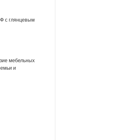
ДФ с глянцевым
азие мебельных
семьи и