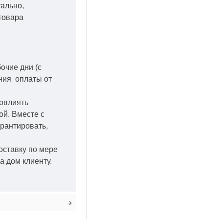
уально,
товара
бочие дни
(с
ения оплаты от
повлиять
кой.
Вместе с
арантировать,
оставку по мере
а дом клиенту.