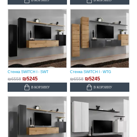
Стенка SWITCH I - SWT
Стенка SWITCH I - WTG
₪5245
₪5245
₪6558
₪6558
В КОРЗИНУ
В КОРЗИНУ