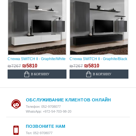
Стенка SWITCH II - Graphite/White
Стенка SWITCH II - Graphite/Black
₪5810
₪5810
₪7267
₪7267
В КОРЗИНУ
В КОРЗИНУ
ОБСЛУЖИВАНИЕ КЛИЕНТОВ ОНЛАЙН
Телефон: 052-9708077
WhatsApp: +972-54-703-98-20
ПОЗВОНИТЕ НАМ
Тел: 052-9708077