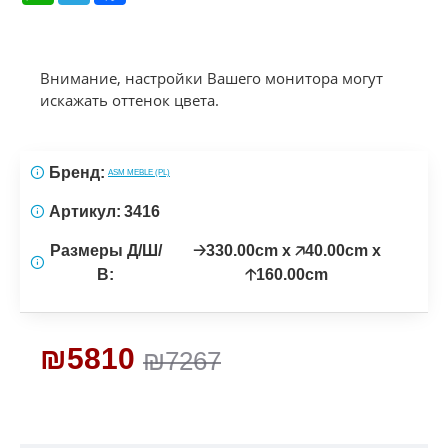
Внимание, настройки Вашего монитора могут
искажать оттенок цвета.
Бренд:
ASM MEBLE (PL)
Артикул:
3416
Размеры Д/Ш/
🡢330.00cm x 🡥40.00cm x
В:
🡡160.00cm
₪5810
₪7267