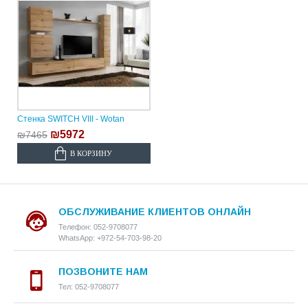
Стенка SWITCH VIII - Wotan
₪5972
₪7465
В КОРЗИНУ
ОБСЛУЖИВАНИЕ КЛИЕНТОВ ОНЛАЙН
Телефон: 052-9708077
WhatsApp: +972-54-703-98-20
ПОЗВОНИТЕ НАМ
Тел: 052-9708077