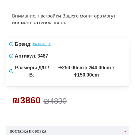
Внимание, настройки Вашего монитора могут
искажать оттенок цвета.
Бренд:
ASM MEBLE (PL)
Артикул:
3487
Размеры Д/Ш/
🡢250.00cm x 🡥40.00cm x
В:
🡡150.00cm
₪3860
₪4830
ДОСТАВКА И СБОРКА