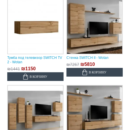
Тумба под телевизор SWITCH TV
Стенка SWITCH II - Wotan
2 - Wotan
₪5810
₪7267
₪1150
₪1441
В КОРЗИНУ
В КОРЗИНУ