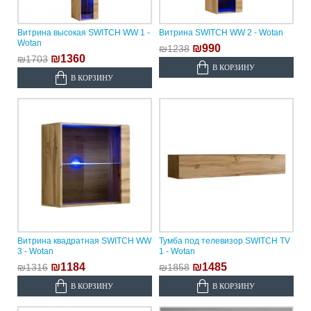
Витрина высокая SWITCH WW 1 -
Витрина SWITCH WW 2 - Wotan
Wotan
₪990
₪1238
₪1360
₪1703
В КОРЗИНУ
В КОРЗИНУ
Витрина квадратная SWITCH WW
Тумба под телевизор SWITCH TV
3 - Wotan
1 - Wotan
₪1184
₪1485
₪1316
₪1858
В КОРЗИНУ
В КОРЗИНУ