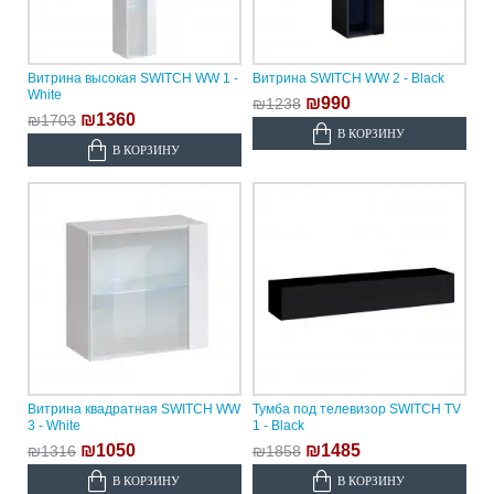
Витрина высокая SWITCH WW 1 -
Витрина SWITCH WW 2 - Black
White
₪990
₪1238
₪1360
₪1703
В КОРЗИНУ
В КОРЗИНУ
Витрина квадратная SWITCH WW
Тумба под телевизор SWITCH TV
3 - White
1 - Black
₪1050
₪1485
₪1316
₪1858
В КОРЗИНУ
В КОРЗИНУ