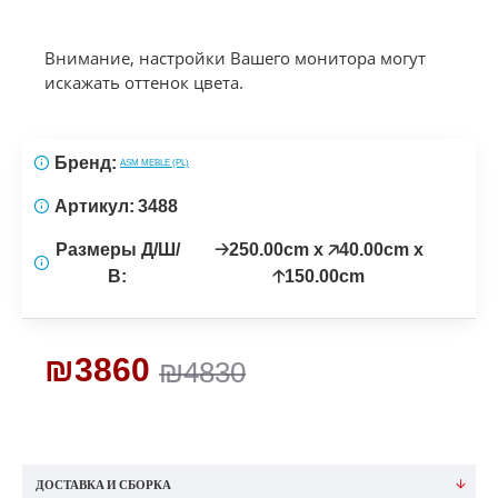
Внимание, настройки Вашего монитора могут
искажать оттенок цвета.
Бренд:
ASM MEBLE (PL)
Артикул:
3488
Размеры Д/Ш/
🡢250.00cm x 🡥40.00cm x
В:
🡡150.00cm
₪3860
₪4830
ДОСТАВКА И СБОРКА