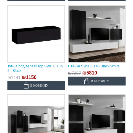
Тумба под телевизор SWITCH TV
Стенка SWITCH II - Black/White
2 - Black
₪5810
₪7267
₪1150
₪1441
В КОРЗИНУ
В КОРЗИНУ