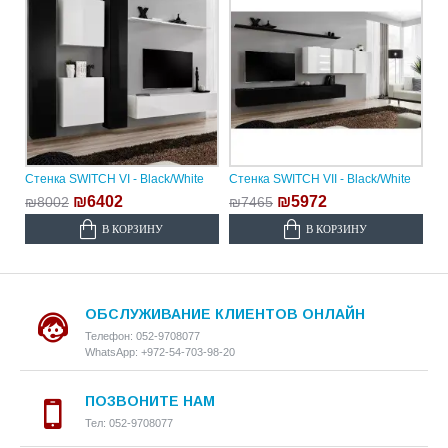
Стенка SWITCH VI - Black/White
Стенка SWITCH VII - Black/White
₪6402
₪5972
₪8002
₪7465
В КОРЗИНУ
В КОРЗИНУ
ОБСЛУЖИВАНИЕ КЛИЕНТОВ ОНЛАЙН
Телефон: 052-9708077
WhatsApp: +972-54-703-98-20
ПОЗВОНИТЕ НАМ
Тел: 052-9708077