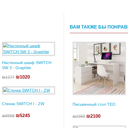
ВАМ ТАКЖЕ БЫ ПОНРА
Настенный шкаф SWITCH
SW 3 - Graphite
₪1020
₪1277
Стенка SWITCH I - ZW
Письменный стол TEO
₪5245
₪6558
₪2100
₪2350