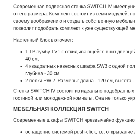
Современная подвесная стенка SWITCH IV имеет ун
от его размера. Комплект состоит из семи модулей,
своему воображению и создать собственную мебельн
позволит подобрать комплект к уже существующей м
Настенный блок включает:
1 ТВ-тумбу TV1 с откидывающейся вниз дверцей и
40 см.
4 квадратных навесных шкафа SW3 с одной полко
глубина - 30 см.
2 полки PW 2. Размеры: длина - 120 см, высота - 
Стенка SWITCH IV состоит из идеально подобранных
гостиной или молодежной комнаты. Она не только укр
МЕБЕЛЬНАЯ КОЛЛЕКЦИЯ SWITCH
Современные шкафы SWITCH чрезвычайно функциона
оснащение системой push-click, т.е. открывание