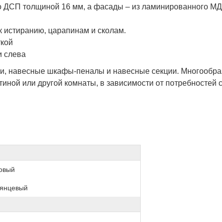
го ДСП толщиной 16 мм, а фасады – из ламинированного М
к истиранию, царапинам и сколам.
ткой
и слева
лки, навесные шкафы-пеналы и навесные секции. Многообр
иной или другой комнаты, в зависимости от потребностей 
овый
лянцевый