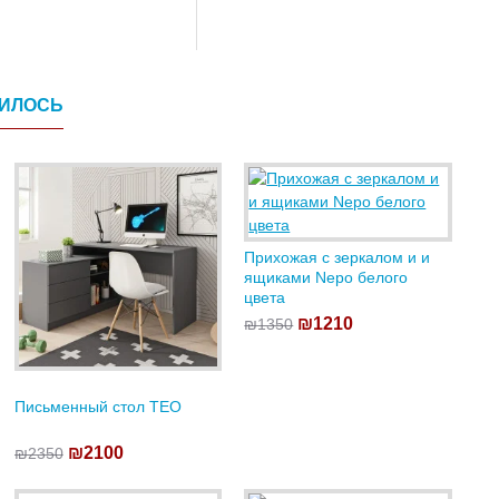
ВИЛОСЬ
Прихожая с зеркалом и и
ящиками Nepo белого
цвета
₪1210
₪1350
Письменный стол TEO
₪2100
₪2350