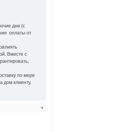
бочие дни
(с
ения оплаты от
повлиять
кой.
Вместе с
арантировать,
оставку по мере
а дом клиенту.