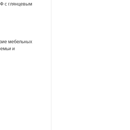
ДФ с глянцевым
азие мебельных
семьи и