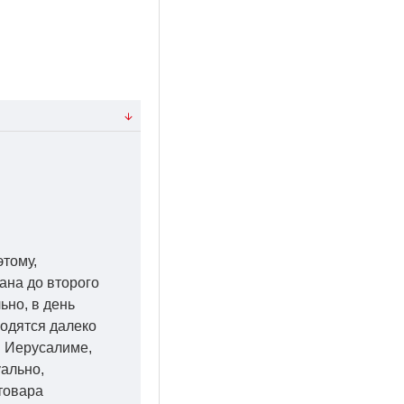
этому,
ана до второго
ьно, в день
ходятся далеко
 в Иерусалиме,
уально,
товара