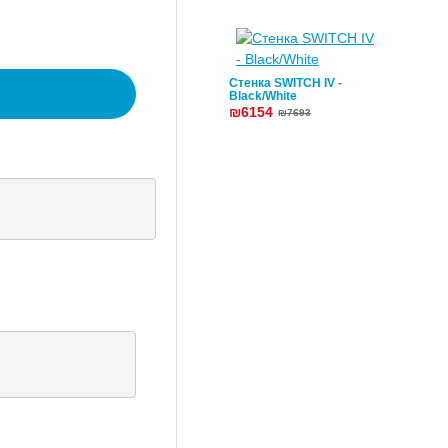
Стенка SWITCH IV -
Black/White
₪6154
₪7693