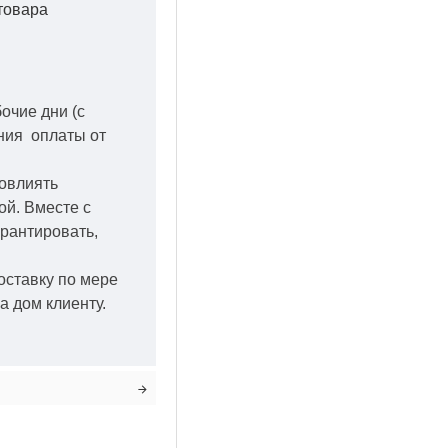
товара
бочие дни
(с
ения оплаты от
повлиять
кой.
Вместе с
арантировать,
оставку по мере
а дом клиенту.