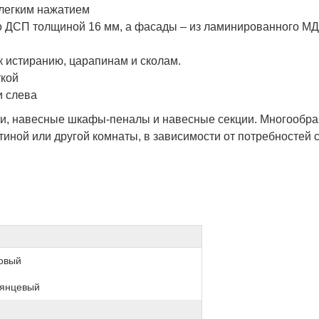
 легким нажатием
го ДСП толщиной 16 мм, а фасады – из ламинированного М
к истиранию, царапинам и сколам.
ткой
и слева
лки, навесные шкафы-пеналы и навесные секции. Многообр
иной или другой комнаты, в зависимости от потребностей 
овый
лянцевый