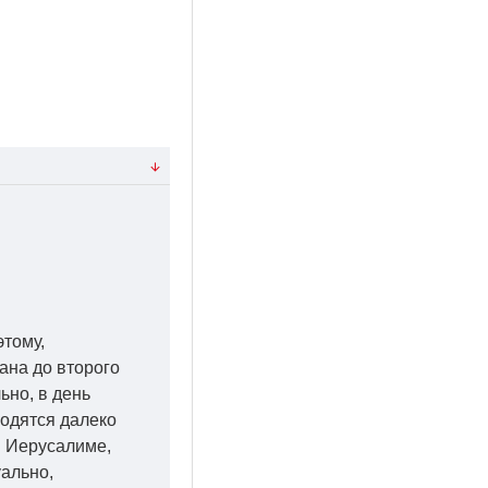
этому,
ана до второго
ьно, в день
ходятся далеко
 в Иерусалиме,
уально,