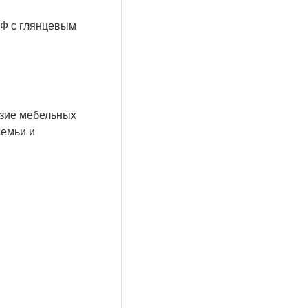
ДФ с глянцевым
азие мебельных
семьи и