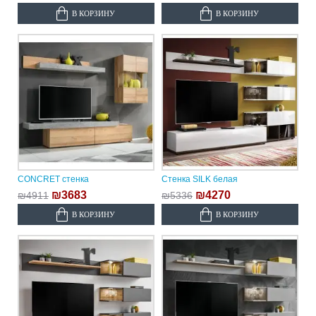
В КОРЗИНУ
В КОРЗИНУ
CONCRET стенка
Стенка SILK белая
₪3683
₪4270
₪4911
₪5336
В КОРЗИНУ
В КОРЗИНУ