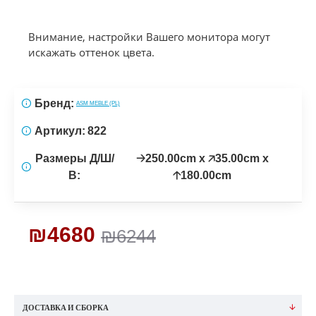
Внимание, настройки Вашего монитора могут
искажать оттенок цвета.
Бренд:
ASM MEBLE (PL)
Артикул:
822
Размеры Д/Ш/
🡢250.00cm x 🡥35.00cm x
В:
🡡180.00cm
₪4680
₪6244
ДОСТАВКА И СБОРКА