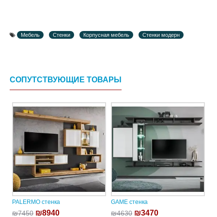
Мебель
Стенки
Корпусная мебель
Стенки модерн
СОПУТСТВУЮЩИЕ ТОВАРЫ
PALERMO стенка
GAME стенка
₪8940
₪3470
₪7450
₪4630