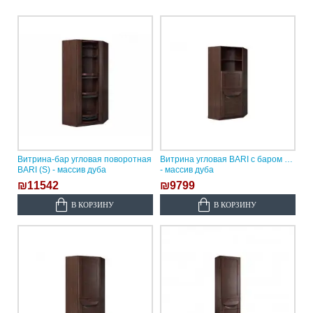
Витрина-бар угловая поворотная
Витрина угловая BARI с баром (S)
BARI (S) - массив дуба
- массив дуба
₪11542
₪9799
В КОРЗИНУ
В КОРЗИНУ