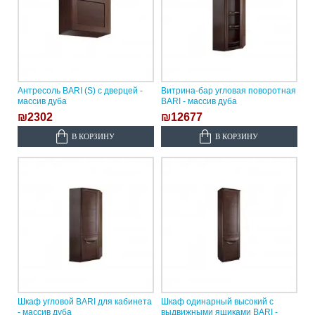
Антресоль BARI (S) с дверцей -
Витрина-бар угловая поворотная
массив дуба
BARI - массив дуба
₪2302
₪12677
В КОРЗИНУ
В КОРЗИНУ
Шкаф угловой BARI для кабинета
Шкаф одинарный высокий с
- массив дуба
выдвижными ящиками BARI -