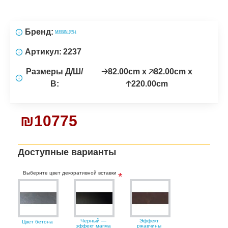
Бренд:
MEBIN (PL)
Артикул:
2237
Размеры Д/Ш/
🡢82.00cm x 🡥82.00cm x
В:
🡡220.00cm
₪10775
Доступные варианты
Выберите цвет декоративной вставки
Черный —
Эффект
Цвет бетона
эффект магма
ржавчины