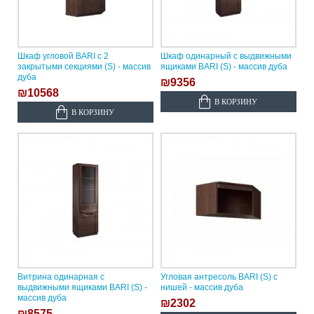
Шкаф угловой BARI с 2
Шкаф одинарный с выдвижными
закрытыми секциями (S) - массив
ящиками BARI (S) - массив дуба
дуба
₪9356
₪10568
В КОРЗИНУ
В КОРЗИНУ
Витрина одинарная с
Угловая антресоль BARI (S) с
выдвижными ящиками BARI (S) -
нишей - массив дуба
массив дуба
₪2302
₪8575