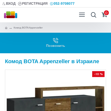
ВХОД
РЕГИСТРАЦИЯ
052-9708077
0
Комод BOTA Appenzeller
Позвонить
Комод BOTA Appenzeller в Израиле
-10 %