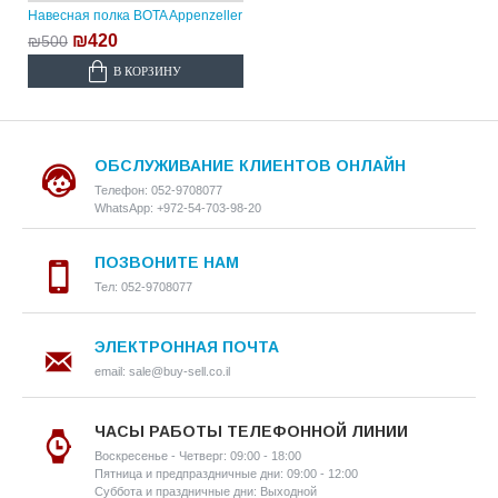
Навесная полка BOTA Appenzeller
₪420
₪500
В КОРЗИНУ
ОБСЛУЖИВАНИЕ КЛИЕНТОВ ОНЛАЙН
Телефон: 052-9708077
WhatsApp: +972-54-703-98-20
ПОЗВОНИТЕ НАМ
Тел: 052-9708077
ЭЛЕКТРОННАЯ ПОЧТА
email: sale@buy-sell.co.il
ЧАСЫ РАБОТЫ ТЕЛЕФОННОЙ ЛИНИИ
Воскресенье - Четверг: 09:00 - 18:00
Пятница и предпраздничные дни: 09:00 - 12:00
Суббота и праздничные дни: Выходной