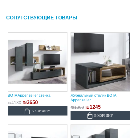
СОПУТСТВУЮЩИЕ ТОВАРЫ
BOTA Appenzeller стенка
Журнальный столик BOTA
Appenzeller
₪3650
₪4130
₪1245
₪1380
В КОРЗИНУ
В КОРЗИНУ