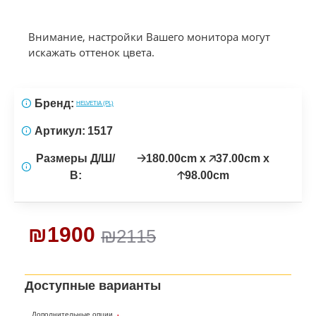
Внимание, настройки Вашего монитора могут
искажать оттенок цвета.
Бренд:
HELVETIA (PL)
Артикул:
1517
Размеры Д/Ш/
🡢180.00cm x 🡥37.00cm x
В:
🡡98.00cm
₪1900
₪2115
Доступные варианты
Дополнительные опции