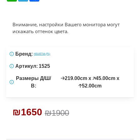
Внимание, настройки Вашего монитора могут
искажать оттенок цвета.
Бренд:
HELVETIA (PL)
Артикул:
1525
Размеры Д/Ш/
🡢219.00cm x 🡥45.00cm x
В:
🡡52.00cm
₪1650
₪1900