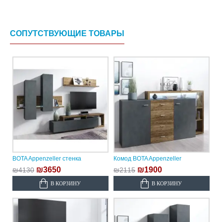
СОПУТСТВУЮЩИЕ ТОВАРЫ
BOTA Appenzeller стенка
Комод BOTA Appenzeller
₪3650
₪1900
₪4130
₪2115
В КОРЗИНУ
В КОРЗИНУ