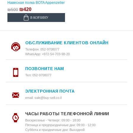
Навесная полка BOTA Appenzeller
₪420
₪500
В КОРЗИНУ
ОБСЛУЖИВАНИЕ КЛИЕНТОВ ОНЛАЙН
Телефон: 052-9708077
WhatsApp: +972-54-703-98-20
ПОЗВОНИТЕ НАМ
Тел: 052-9708077
ЭЛЕКТРОННАЯ ПОЧТА
email: sale@buy-sell.co.il
ЧАСЫ РАБОТЫ ТЕЛЕФОННОЙ ЛИНИИ
Воскресенье - Четверг: 09:00 - 18:00
Пятница и предпраздничные дни: 09:00 - 12:00
Суббота и праздничные дни: Выходной