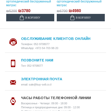
ортопедический беспружинный
ортопедический беспружинный
матрас
матрас
₪3780
₪4980
₪5200
₪6700
В КОРЗИНУ
В КОРЗИНУ
ОБСЛУЖИВАНИЕ КЛИЕНТОВ ОНЛАЙН
Телефон: 052-9708077
WhatsApp: +972-54-703-98-20
ПОЗВОНИТЕ НАМ
Тел: 052-9708077
ЭЛЕКТРОННАЯ ПОЧТА
email: sale@buy-sell.co.il
ЧАСЫ РАБОТЫ ТЕЛЕФОННОЙ ЛИНИИ
Воскресенье - Четверг: 09:00 - 18:00
Пятница и предпраздничные дни: 09:00 - 12:00