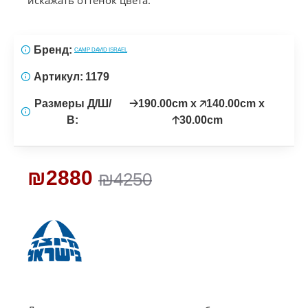
Бренд:
CAMP DAVID ISRAEL
Артикул:
1179
Размеры Д/Ш/
🡢190.00cm x 🡥140.00cm x
В:
🡡30.00cm
₪2880
₪4250