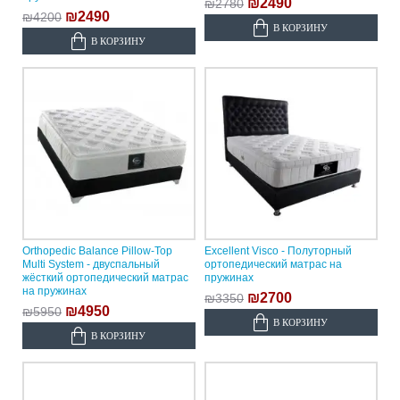
₪2490
₪2780
₪2490
₪4200
В КОРЗИНУ
В КОРЗИНУ
Orthopedic Balance Pillow-Top
Excellent Visco - Полуторный
Multi System - двуспальный
ортопедический матрас на
жёсткий ортопедический матрас
пружинах
на пружинах
₪2700
₪3350
₪4950
₪5950
В КОРЗИНУ
В КОРЗИНУ