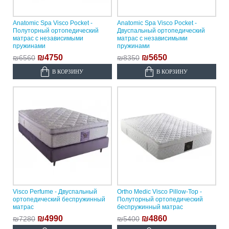
Anatomic Spa Visco Pocket -
Anatomic Spa Visco Pocket -
Полуторный ортопедический
Двуспальный ортопедический
матрас с независимыми
матрас с независимыми
пружинами
пружинами
₪4750
₪5650
₪6560
₪8350
В КОРЗИНУ
В КОРЗИНУ
Visco Perfume - Двуспальный
Ortho Medic Visco Pillow-Top -
ортопедический беспружинный
Полуторный ортопедический
матрас
беспружинный матрас
₪4990
₪4860
₪7280
₪5400