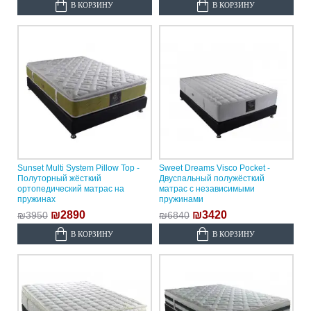
В КОРЗИНУ
В КОРЗИНУ
Sunset Multi System Pillow Top -
Sweet Dreams Visco Pocket -
Полуторный жёсткий
Двуспальный полужёсткий
ортопедический матрас на
матрас с независимыми
пружинах
пружинами
₪2890
₪3420
₪3950
₪6840
В КОРЗИНУ
В КОРЗИНУ