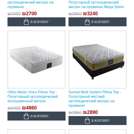
ортопедический матрас на
Полуторный ортопедический
пружинах
матрас на пружинах Mega Spine
₪2700
₪3240
₪3350
₪3950
В КОРЗИНУ
В КОРЗИНУ
Ortho Medic Visco Pillow-Top -
Sunset Multi System Pillow Top -
Полуторный ортопедический
Полуторный жёсткий
беспружинный матрас
ортопедический матрас на
пружинах
₪4860
₪5400
₪2890
₪3950
В КОРЗИНУ
В КОРЗИНУ