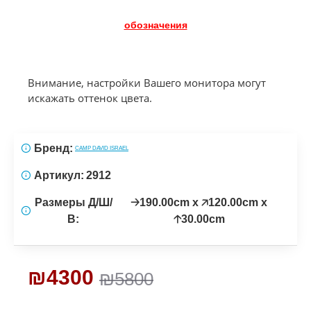
обозначения
Внимание, настройки Вашего монитора могут
искажать оттенок цвета.
Бренд:
CAMP DAVID ISRAEL
Артикул:
2912
Размеры Д/Ш/
🡢190.00cm x 🡥120.00cm x
В:
🡡30.00cm
₪4300
₪5800