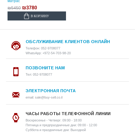
матрас
₪3780
₪5450
В КОРЗИНУ
ОБСЛУЖИВАНИЕ КЛИЕНТОВ ОНЛАЙН
Телефон: 052-9708077
WhatsApp: +972-54-703-98-20
ПОЗВОНИТЕ НАМ
Тел: 052-9708077
ЭЛЕКТРОННАЯ ПОЧТА
email: sale@buy-sell.co.il
ЧАСЫ РАБОТЫ ТЕЛЕФОННОЙ ЛИНИИ
Воскресенье - Четверг: 09:00 - 18:00
Пятница и предпраздничные дни: 09:00 - 12:00
Суббота и праздничные дни: Выходной