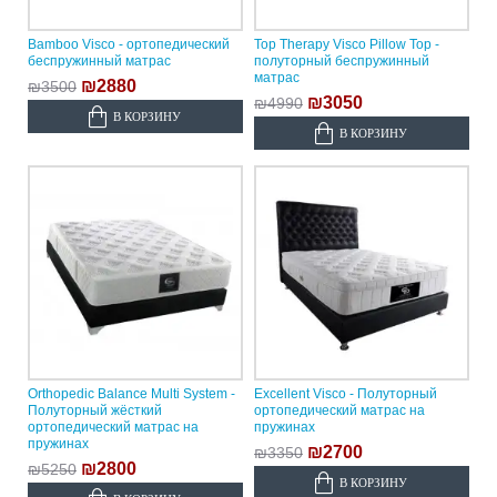
Bamboo Visco - ортопедический
Top Therapy Visco Pillow Top -
беспружинный матрас
полуторный беспружинный
матрас
₪2880
₪3500
₪3050
₪4990
В КОРЗИНУ
В КОРЗИНУ
Orthopedic Balance Multi System -
Excellent Visco - Полуторный
Полуторный жёсткий
ортопедический матрас на
ортопедический матрас на
пружинах
пружинах
₪2700
₪3350
₪2800
₪5250
В КОРЗИНУ