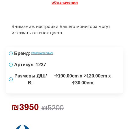
обозначения
Внимание, настройки Вашего монитора могут
искажать оттенок цвета.
Бренд:
CAMP DAVID ISRAEL
Артикул:
1237
Размеры Д/Ш/
🡢190.00cm x 🡥120.00cm x
В:
🡡30.00cm
₪3950
₪5200