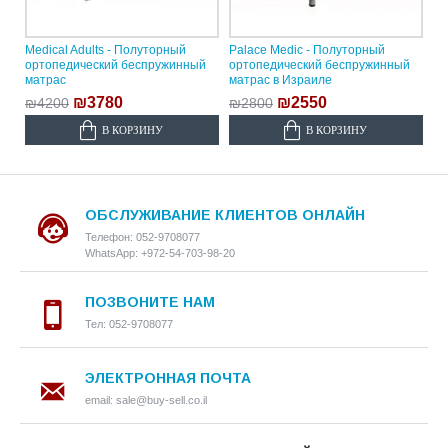
Medical Adults - Полуторный
Palace Medic - Полуторный
ортопедический беспружинный
ортопедический беспружинный
матрас
матрас в Израиле
₪3780
₪2550
₪4200
₪2800
В КОРЗИНУ
В КОРЗИНУ
ОБСЛУЖИВАНИЕ КЛИЕНТОВ ОНЛАЙН
Телефон: 052-9708077
WhatsApp: +972-54-703-98-20
ПОЗВОНИТЕ НАМ
Тел: 052-9708077
ЭЛЕКТРОННАЯ ПОЧТА
email: sale@buy-sell.co.il