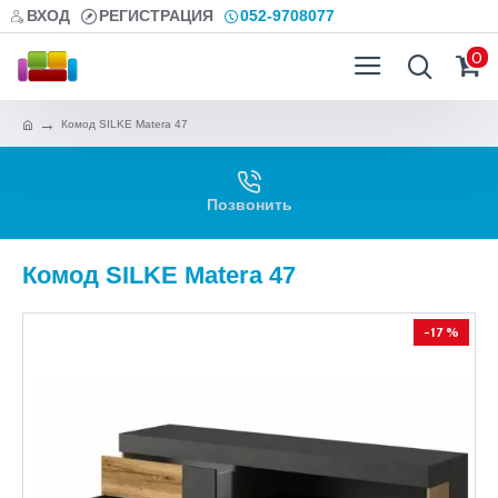
ВХОД
РЕГИСТРАЦИЯ
052-9708077
0
Комод SILKE Matera 47
Позвонить
Комод SILKE Matera 47
-17 %