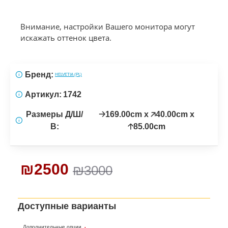
Внимание, настройки Вашего монитора могут
искажать оттенок цвета.
Бренд:
HELVETIA (PL)
Артикул:
1742
Размеры Д/Ш/
🡢169.00cm x 🡥40.00cm x
В:
🡡85.00cm
₪2500
₪3000
Доступные варианты
Дополнительные опции