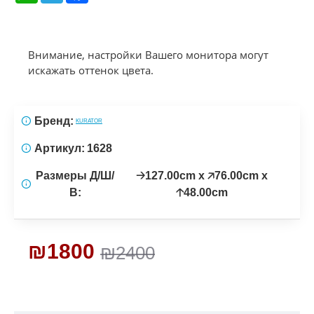
Внимание, настройки Вашего монитора могут
искажать оттенок цвета.
Бренд:
KURATOR
Артикул:
1628
Размеры Д/Ш/
🡢127.00cm x 🡥76.00cm x
В:
🡡48.00cm
₪1800
₪2400