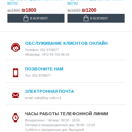
B0702
B0792
₪1800
₪1200
₪2400
₪1600
В КОРЗИНУ
В КОРЗИНУ
ОБСЛУЖИВАНИЕ КЛИЕНТОВ ОНЛАЙН
Телефон: 052-9708077
WhatsApp: +972-54-703-98-20
ПОЗВОНИТЕ НАМ
Тел: 052-9708077
ЭЛЕКТРОННАЯ ПОЧТА
email: sale@buy-sell.co.il
ЧАСЫ РАБОТЫ ТЕЛЕФОННОЙ ЛИНИИ
Воскресенье - Четверг: 09:00 - 18:00
Пятница и предпраздничные дни: 09:00 - 12:00
Суббота и праздничные дни: Выходной