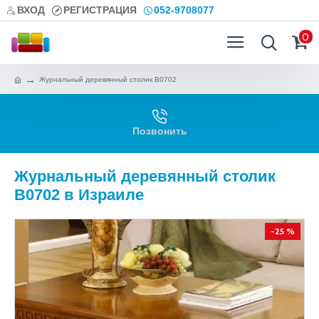
ВХОД
РЕГИСТРАЦИЯ
052-9708077
0
Журнальный деревянный столик B0702
Позвонить
Журнальный деревянный столик
B0702 в Израиле
-25 %