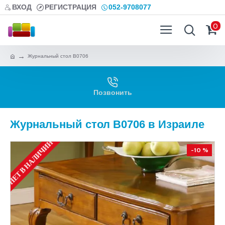
ВХОД
РЕГИСТРАЦИЯ
052-9708077
0
Журнальный стол B0706
Позвонить
Журнальный стол B0706 в Израиле
НЕТ В НАЛИЧИИ
-10 %