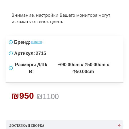
Внимание, настройки Вашего монитора могут
искажать оттенок цвета.
Бренд:
KURATOR
Артикул:
2715
Размеры Д/Ш/
🡢90.00cm x 🡥50.00cm x
В:
🡡50.00cm
₪950
₪1100
ДОСТАВКА И СБОРКА