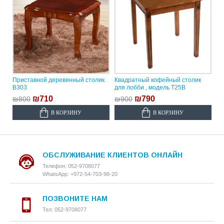
Приставной деревянный столик
Квадратный кофейный столик
B303
для лобби , модель T25B
₪710
₪790
₪800
₪900
В КОРЗИНУ
В КОРЗИНУ
ОБСЛУЖИВАНИЕ КЛИЕНТОВ ОНЛАЙН
Телефон: 052-9708077
WhatsApp: +972-54-703-98-20
ПОЗВОНИТЕ НАМ
Тел: 052-9708077