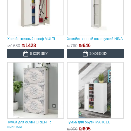
Хозяйственный шкаф MULTI
Хозяйственный шкаф узкий NINA
₪1428
₪646
₪1680
₪760
В КОРЗИНУ
В КОРЗИНУ
Тумба для обуви ORIENT с
Тумба для обуви MARCEL
принтом
₪805
₪950