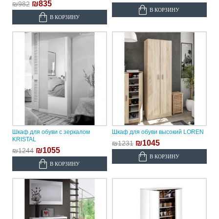
₪835
₪982
В КОРЗИНУ
В КОРЗИНУ
Шкаф для обуви с зеркалом
Шкаф для обуви высокий LOREN
KRISTAL
₪1045
₪1231
₪1055
₪1244
В КОРЗИНУ
В КОРЗИНУ