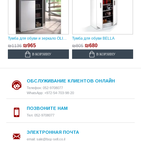
Тумба для обуви и зеркало OLIVIA
Тумба для обуви BELLA
₪965
₪680
₪1136
₪805
В КОРЗИНУ
В КОРЗИНУ
ОБСЛУЖИВАНИЕ КЛИЕНТОВ ОНЛАЙН
Телефон: 052-9708077
WhatsApp: +972-54-703-98-20
ПОЗВОНИТЕ НАМ
Тел: 052-9708077
ЭЛЕКТРОННАЯ ПОЧТА
email: sale@buy-sell.co.il