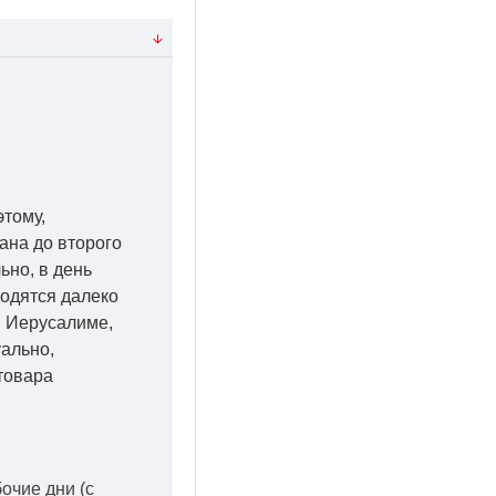
этому,
ана до второго
ьно, в день
ходятся далеко
 в Иерусалиме,
уально,
товара
бочие дни
(с