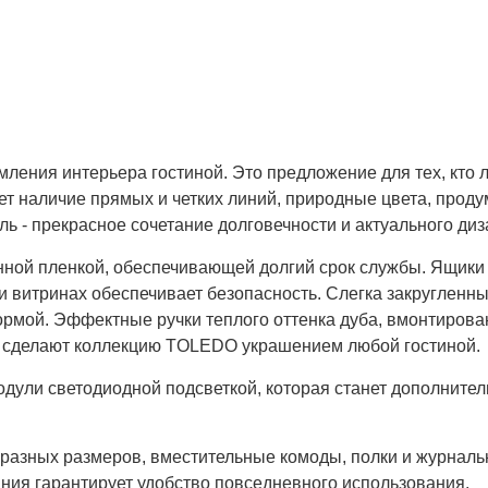
ения интерьера гостиной. Это предложение для тех, кто 
ет наличие прямых и четких линий, природные цвета, прод
ь - прекрасное сочетание долговечности и актуального диз
нной пленкой, обеспечивающей долгий срок службы. Ящик
и витринах обеспечивает безопасность. Слегка закругленн
рмой. Эффектные ручки теплого оттенка дуба, вмонтирова
а сделают коллекцию TOLEDO украшением любой гостиной.
дули светодиодной подсветкой, которая станет дополните
разных размеров, вместительные комоды, полки и журналь
ия гарантирует удобство повседневного использования.