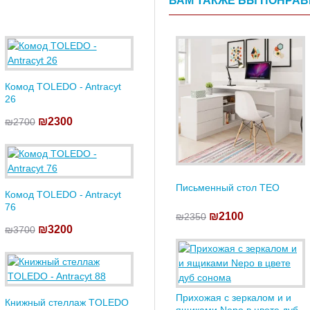
ВАМ ТАКЖЕ БЫ ПОНРА
Комод TOLEDO - Antracyt
26
₪2300
₪2700
Письменный стол TEO
Комод TOLEDO - Antracyt
76
₪2100
₪2350
₪3200
₪3700
Прихожая с зеркалом и и
Книжный стеллаж TOLEDO