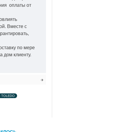
ения оплаты от
повлиять
кой.
Вместе с
арантировать,
оставку по мере
а дом клиенту.
я TOLEDO