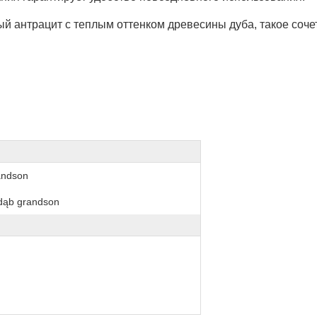
й антрацит с теплым оттенком древесины дуба, такое соче
andson
 dąb grandson