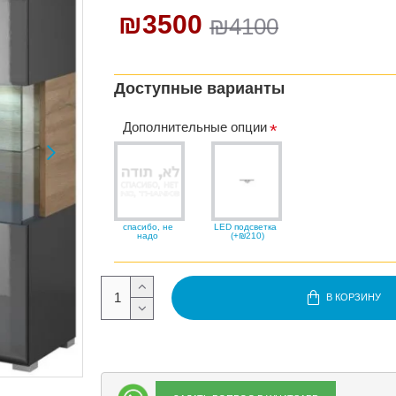
₪3500
₪4100
Доступные варианты
Дополнительные опции
спасибо, не
LED подсветка
надо
(+₪210)
В КОРЗИНУ