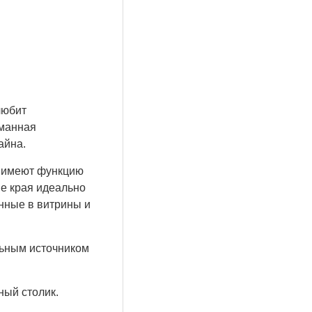
любит
уманная
айна.
и имеют функцию
ые края идеально
нные в витрины и
льным источником
ный столик.