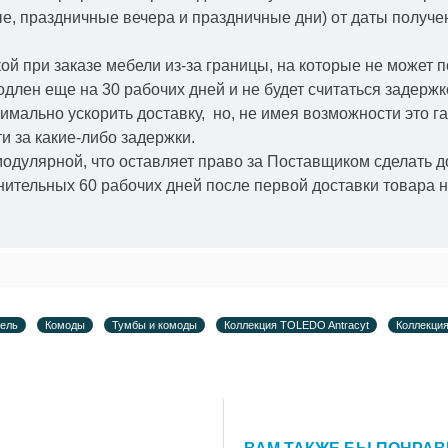
ые, праздничные вечера и праздничные дни) от даты получ
й при заказе мебели из-за границы, на которые не может 
одлен еще на 30 рабочих дней и не будет считаться задерж
симально ускорить
доставку, но, не имея возможности это г
и за какие-либо задержки.
модулярной, что оставляет право за Поставщиком сделать д
ительных 60 рабочих дней после первой доставки товара н
ель
Комоды
Тумбы и комоды
Коллекция TOLEDO Antracyt
Коллекци