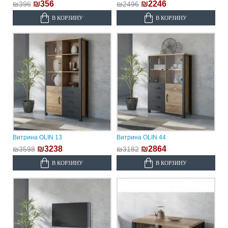
₪356
₪2246
₪396
₪2496
В КОРЗИНУ
В КОРЗИНУ
Витрина OLIN 13
Витрина OLIN 44
₪3238
₪2864
₪3598
₪3182
В КОРЗИНУ
В КОРЗИНУ