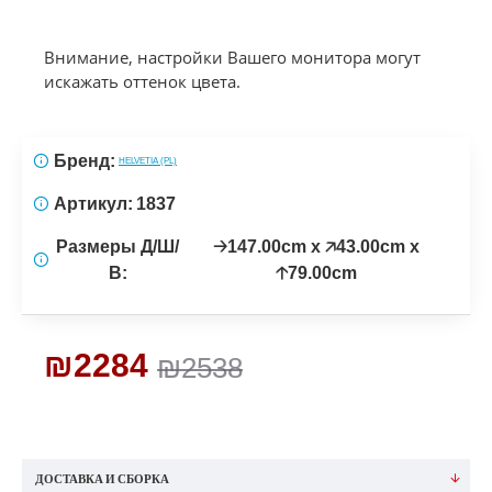
Внимание, настройки Вашего монитора могут
искажать оттенок цвета.
Бренд:
HELVETIA (PL)
Артикул:
1837
Размеры Д/Ш/
🡢147.00cm x 🡥43.00cm x
В:
🡡79.00cm
₪2284
₪2538
ДОСТАВКА И СБОРКА