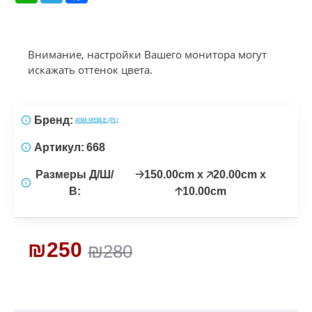
Внимание, настройки Вашего монитора могут
искажать оттенок цвета.
Бренд:
ASM MEBLE (PL)
Артикул:
668
Размеры Д/Ш/
🡢150.00cm x 🡥20.00cm x
В:
🡡10.00cm
₪250
₪280