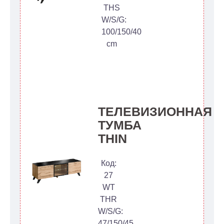
THS
W/S/G:
100/150/40
cm
ТЕЛЕВИЗИОННАЯ
ТУМБА
THIN
Код:
27
WT
THR
W/S/G:
47/150/45