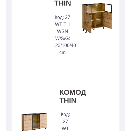
THIN
Код: 27
WT TH
WSN
W/S/G:
123/100/40
cm
КОМОД
THIN
Код:
27
WT