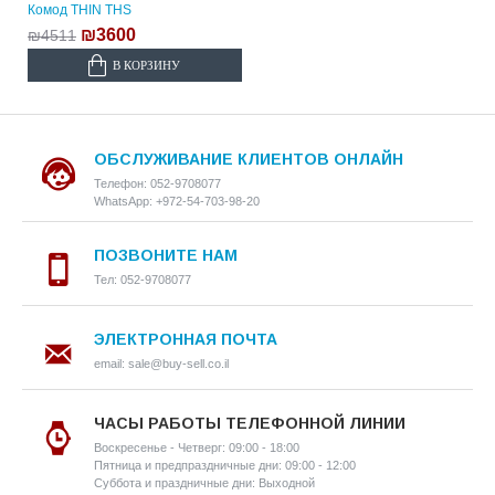
Комод THIN THS
₪3600
₪4511
В КОРЗИНУ
ОБСЛУЖИВАНИЕ КЛИЕНТОВ ОНЛАЙН
Телефон: 052-9708077
WhatsApp: +972-54-703-98-20
ПОЗВОНИТЕ НАМ
Тел: 052-9708077
ЭЛЕКТРОННАЯ ПОЧТА
email: sale@buy-sell.co.il
ЧАСЫ РАБОТЫ ТЕЛЕФОННОЙ ЛИНИИ
Воскресенье - Четверг: 09:00 - 18:00
Пятница и предпраздничные дни: 09:00 - 12:00
Суббота и праздничные дни: Выходной