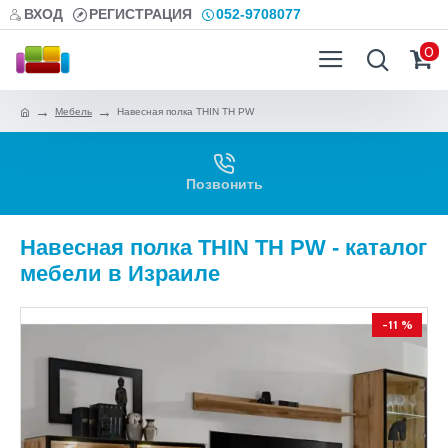
ВХОД
РЕГИСТРАЦИЯ
052-9708077
0
Мебель
Навесная полка THIN TH PW
Позвонить
Навесная полка THIN TH PW - каталог
мебели в Израиле
-11 %