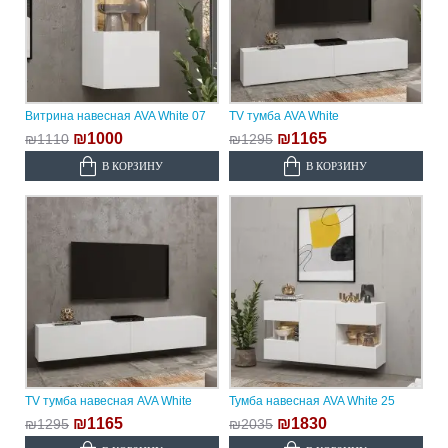
Витрина навесная AVA White 07
TV тумба AVA White
₪1000
₪1165
₪1110
₪1295
В КОРЗИНУ
В КОРЗИНУ
TV тумба навесная AVA White
Тумба навесная AVA White 25
₪1165
₪1830
₪1295
₪2035