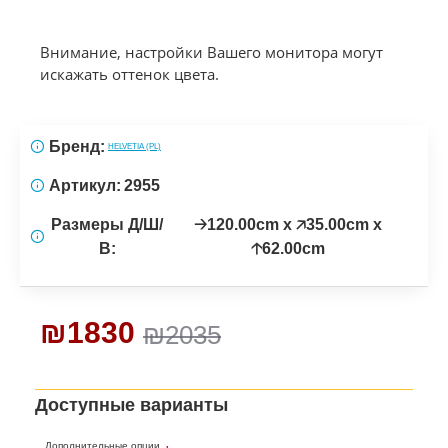
Внимание, настройки Вашего монитора могут
искажать оттенок цвета.
Бренд:
HELVETIA (PL)
Артикул:
2955
Размеры Д/Ш/
🡢120.00cm x 🡥35.00cm x
В:
🡡62.00cm
₪1830
₪2035
Доступные варианты
Дополнительные опции