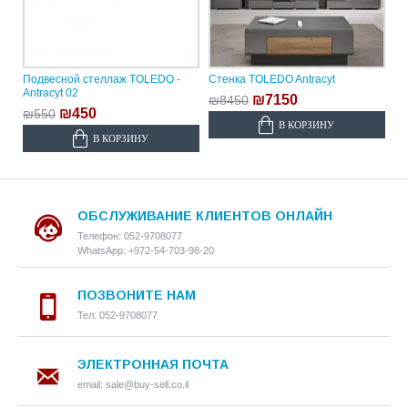
Подвесной стеллаж TOLEDO -
Стенка TOLEDO Antracyt
Antracyt 02
₪7150
₪8450
₪450
₪550
В КОРЗИНУ
В КОРЗИНУ
ОБСЛУЖИВАНИЕ КЛИЕНТОВ ОНЛАЙН
Телефон: 052-9708077
WhatsApp: +972-54-703-98-20
ПОЗВОНИТЕ НАМ
Тел: 052-9708077
ЭЛЕКТРОННАЯ ПОЧТА
email: sale@buy-sell.co.il