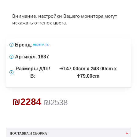
Внимание, настройки Вашего монитора могут
искажать оттенок цвета.
Бренд:
HELVETIA (PL)
Артикул:
1837
Размеры Д/Ш/
🡢147.00cm x 🡥43.00cm x
В:
🡡79.00cm
₪2284
₪2538
ДОСТАВКА И СБОРКА