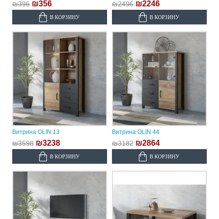
₪356
₪2246
₪396
₪2496
В КОРЗИНУ
В КОРЗИНУ
Витрина OLIN 13
Витрина OLIN 44
₪3238
₪2864
₪3598
₪3182
В КОРЗИНУ
В КОРЗИНУ