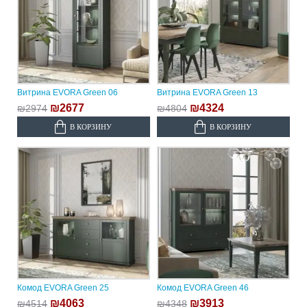
Витрина EVORA Green 06
Витрина EVORA Green 13
₪2677
₪4324
₪2974
₪4804
В КОРЗИНУ
В КОРЗИНУ
Комод EVORA Green 25
Комод EVORA Green 46
₪4063
₪3913
₪4514
₪4348