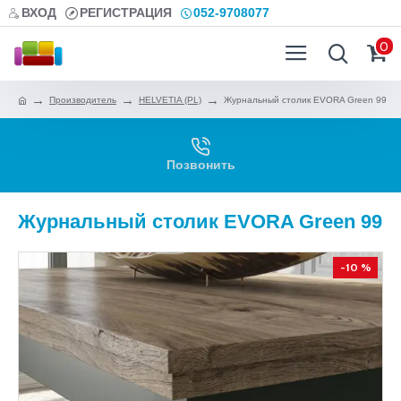
ВХОД
РЕГИСТРАЦИЯ
052-9708077
0
Производитель
HELVETIA (PL)
Журнальный столик EVORA Green 99
Позвонить
Журнальный столик EVORA Green 99
-10 %