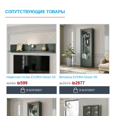
СОПУТСТВУЮЩИЕ ТОВАРЫ
Навесная полка EVORA Green 02
Витрина EVORA Green 05
₪599
₪2677
₪666
₪2974
В КОРЗИНУ
В КОРЗИНУ