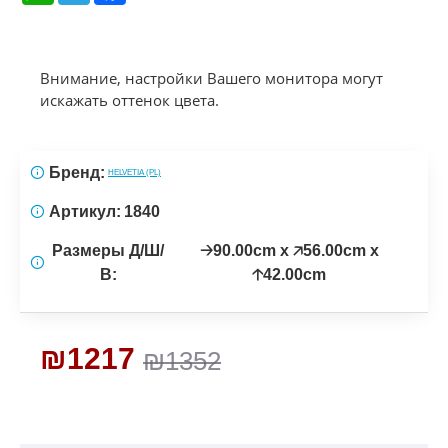
Внимание, настройки Вашего монитора могут
искажать оттенок цвета.
Бренд:
HELVETIA (PL)
Артикул:
1840
Размеры Д/Ш/
🡢90.00cm x 🡥56.00cm x
В:
🡡42.00cm
₪1217
₪1352