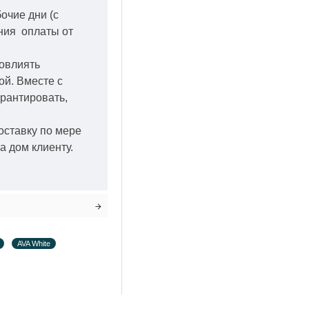
бочие дни
(с
ения оплаты от
повлиять
кой.
Вместе с
арантировать,
оставку по мере
а дом клиенту.
AVA White