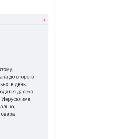
этому,
ана до второго
ьно, в день
ходятся далеко
 в Иерусалиме,
уально,
товара