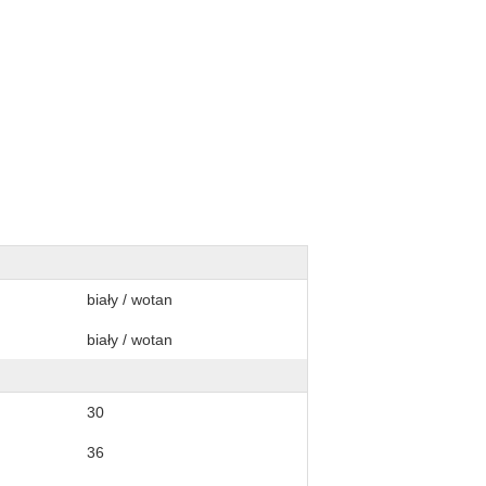
biały / wotan
biały / wotan
30
36