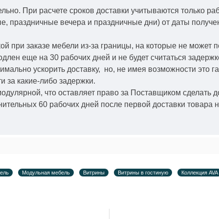
ельно.
При расчете сроков доставки учитываются только ра
ые, праздничные вечера и праздничные дни) от даты получ
й при заказе мебели из-за границы, на которые не может 
одлен еще на 30 рабочих дней и не будет считаться задерж
симально ускорить
доставку, но, не имея возможности это г
и за какие-либо задержки.
модулярной, что оставляет право за Поставщиком сделать д
ительных 60 рабочих дней после первой доставки товара н
бель
Модульная мебель
Витрины
Витрины в гостиную
Коллекция AVA