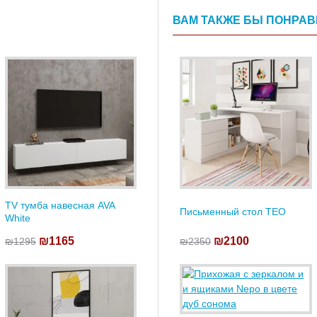
ВАМ ТАКЖЕ БЫ ПОНРА
TV тумба навесная AVA
Письменный стол TEO
White
₪1165
₪2100
₪1295
₪2350