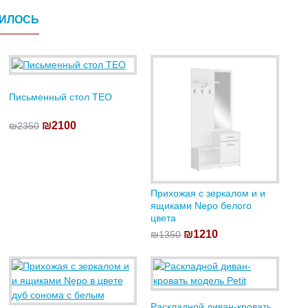
ВИЛОСЬ
Письменный стол TEO
₪2100
₪2350
Прихожая с зеркалом и и
ящиками Nepo белого
цвета
₪1210
₪1350
Раскладной диван-кровать