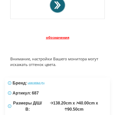
обозначения
Внимание, настройки Вашего монитора могут
искажать оттенок цвета.
Бренд:
LASKI MEBLE (PL)
Артикул:
687
Размеры Д/Ш/
🡢138.20cm x 🡥40.00cm x
В:
🡡90.50cm