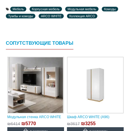
Мебель
Корпусная мебель
Модульная мебель
Комоды
Тумбы и комоды
ARCO WHITE
Коллекция ARCO
СОПУТСТВУЮЩИЕ ТОВАРЫ
Модульная стенка ARCO WHITE
Шкаф ARCO WHITE (A96)
₪5770
₪3255
₪6414
₪3617