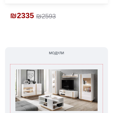
₪2335
₪2593
МОДУЛИ