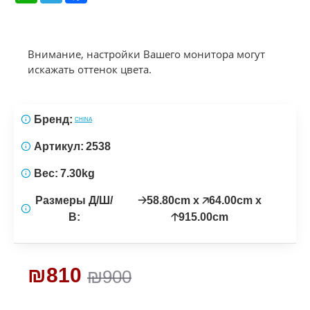
Внимание, настройки Вашего монитора могут
искажать оттенок цвета.
Бренд:
CHINA
Артикул:
2538
Вес:
7.30kg
Размеры Д/Ш/
🡢58.80cm x 🡥64.00cm x
В:
🡡915.00cm
₪810
₪900