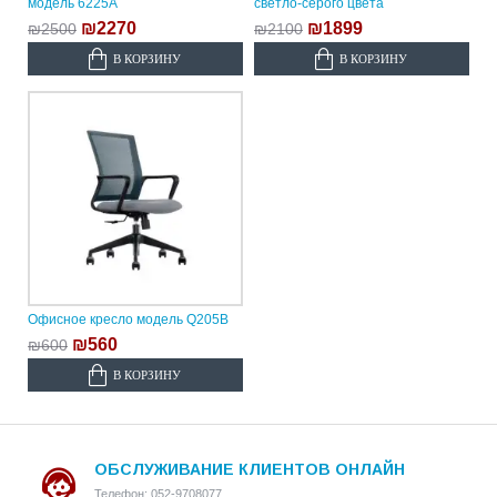
модель 6225A
светло-серого цвета
₪2270
₪1899
₪2500
₪2100
В КОРЗИНУ
В КОРЗИНУ
Офисное кресло модель Q205B
₪560
₪600
В КОРЗИНУ
ОБСЛУЖИВАНИЕ КЛИЕНТОВ ОНЛАЙН
Телефон: 052-9708077